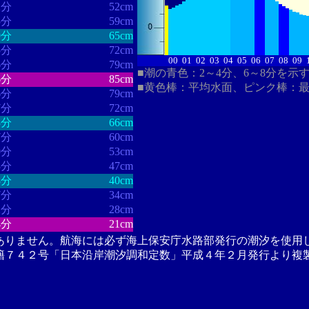
2分
52cm
5分
59cm
9分
65cm
5分
72cm
00
01
02
03
04
05
06
07
08
09
6分
79cm
■潮の青色：2～4分、6～8分を示
6分
85cm
■黄色棒：平均水面、ピンク棒：
6分
79cm
7分
72cm
3分
66cm
7分
60cm
0分
53cm
3分
47cm
8分
40cm
7分
34cm
2分
28cm
4分
21cm
ありません。航海には必ず海上保安庁水路部発行の潮汐を使用
籍７４２号「日本沿岸潮汐調和定数」平成４年２月発行より複