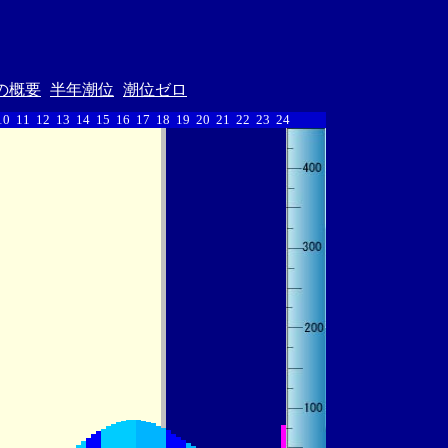
の概要
半年潮位
潮位ゼロ
10
11
12
13
14
15
16
17
18
19
20
21
22
23
24