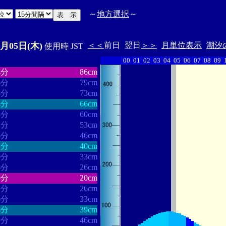
～
地方選択
～
9月05日(木)
＜＜
前日
翌日
＞＞
月単位表示
潮汐
使用時 JST
00
01
02
03
04
05
06
07
08
09
・・・・・・
・・・・・・・
4分
86cm
6分
79cm
8分
73cm
4分
66cm
8分
60cm
2分
53cm
6分
46cm
1分
40cm
0分
33cm
6分
26cm
9分
20cm
1分
26cm
6分
33cm
4分
39cm
9分
46cm