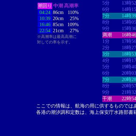
5分
13時5
潮回り
中潮
高潮率
6分
14時1
04:24
86cm
110%
7分
14時3
10:39
20cm
25%
8分
15時0
16:46
85cm
109%
9分
15時3
22:54
21cm
27%
満潮
16時4
※高潮率は最高高潮に
1分
17時5
対しての率を示す。
2分
18時2
3分
18時5
4分
19時1
5分
19時4
6分
20時0
7分
20時2
8分
20時5
9分
21時3
干潮
22時5
ここでの情報は、航海の用に供するものでは
各港の潮汐調和定数は、海上保安庁水路部書