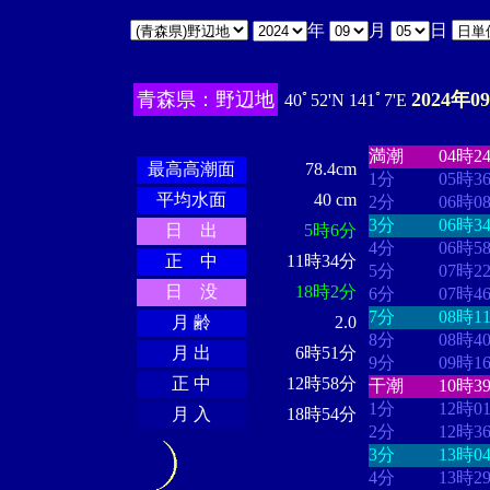
年
月
日
青森県：野辺地
2024年0
40ﾟ52'N 141ﾟ7'E
・・・・
・・
・・・・・・
・・・・・・
満潮
04時2
最高高潮面
78.4cm
1分
05時3
平均水面
40 cm
2分
06時0
3分
06時3
日 出
5時6分
4分
06時5
正 中
11時34分
5分
07時2
日 没
18時2分
6分
07時4
7分
08時1
月 齢
2.0
8分
08時4
月 出
6時51分
9分
09時1
正 中
12時58分
干潮
10時3
1分
12時0
月 入
18時54分
2分
12時3
3分
13時0
4分
13時2