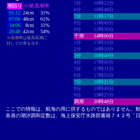
5分
10時22分
潮回り
小潮
高潮率
6分
10時48分
01:12
24cm
31%
7分
11時17分
07:06
48cm
61%
8分
11時49分
14:06
8cm
11%
9分
12時30分
20:48
42cm
54%
干潮
14時06分
※高潮率は最高高潮に
1分
15時33分
対しての率を示す。
2分
16時10分
3分
16時40分
4分
17時06分
5分
17時31分
6分
17時55分
7分
18時21分
8分
18時49分
9分
19時25分
満潮
20時48分
ここでの情報は、航海の用に供するものではありません。
各港の潮汐調和定数は、海上保安庁水路部書籍７４２号「