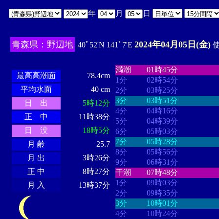
年
月
日
青森県：野辺地
2024年04月05日(金)
40ﾟ52'N 141ﾟ7'E
使
・・・・
・・・・・・・・
・
・・・・・・
・・・・・・
満潮
01時45分
最高高潮面
78.4cm
1分
02時54分
平均水面
40 cm
2分
03時25分
3分
03時51分
日 出
5時12分
4分
04時16分
正 中
11時38分
5分
04時39分
日 没
18時5分
6分
05時03分
7分
05時28分
月 齢
25.7
8分
05時56分
月 出
3時26分
9分
06時31分
正 中
8時27分
干潮
07時48分
1分
09時03分
月 入
13時37分
2分
09時35分
3分
10時01分
4分
10時24分