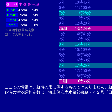
5分
10時45分
潮回り
中潮
高潮率
6分
11時06分
01:45
42cm
54%
7分
11時28分
07:48
19cm
24%
8分
11時52分
13:24
42cm
54%
9分
12時20分
19:55
7cm
8%
満潮
13時24分
※高潮率は最高高潮に
1分
14時41分
対しての率を示す。
2分
15時16分
3分
15時44分
4分
16時09分
5分
16時34分
6分
16時59分
7分
17時26分
8分
17時56分
9分
18時32分
干潮
19時55分
ここでの情報は、航海の用に供するものではありません。
各港の潮汐調和定数は、海上保安庁水路部書籍７４２号「