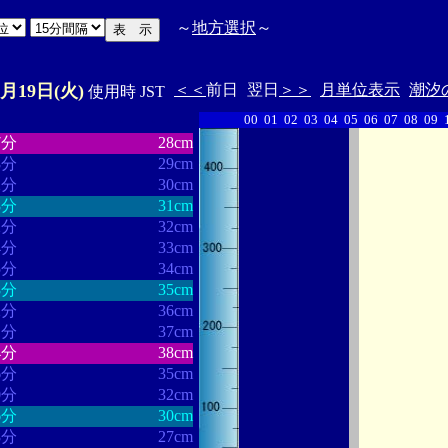
～
地方選択
～
3月19日(火)
＜＜
前日
翌日
＞＞
月単位表示
潮汐
使用時 JST
00
01
02
03
04
05
06
07
08
09
・・・・・・
・・・・・・・
7分
28cm
8分
29cm
2分
30cm
8分
31cm
2分
32cm
4分
33cm
5分
34cm
8分
35cm
2分
36cm
1分
37cm
4分
38cm
6分
35cm
0分
32cm
6分
30cm
8分
27cm