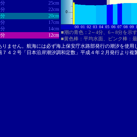
0分
25cm
1分
22cm
4分
20cm
9分
17cm
00
01
02
03
04
05
06
07
08
09
3分
14cm
■潮の青色：2～4分、6～8分を示
0分
12cm
■黄色棒：平均水面、ピンク棒：
ありません。航海には必ず海上保安庁水路部発行の潮汐を使用
籍７４２号「日本沿岸潮汐調和定数」平成４年２月発行より複