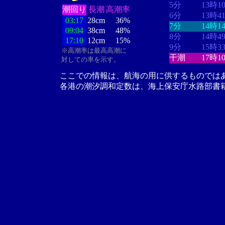
5分
13時1
潮回り
長潮
高潮率
6分
13時4
03:17
28cm
36%
7分
14時1
09:04
38cm
48%
8分
14時4
17:10
12cm
15%
9分
15時3
※高潮率は最高高潮に
干潮
17時1
対しての率を示す。
ここでの情報は、航海の用に供するものでは
各港の潮汐調和定数は、海上保安庁水路部書