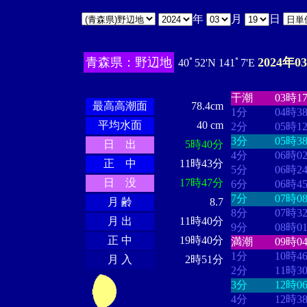
年
月
日
青森県：野辺地
2024年0
40ﾟ52'N 141ﾟ7'E
・・・・
・・
・・・・・・
・・・・・・
干潮
03時1
最高高潮面
78.4cm
1分
04時3
平均水面
40 cm
2分
05時1
3分
05時3
日 出
5時40分
4分
06時0
正 中
11時43分
5分
06時2
日 没
17時47分
6分
06時4
7分
07時0
月 齢
8.7
8分
07時3
月 出
11時40分
9分
08時0
正 中
19時40分
満潮
09時0
1分
10時4
月 入
2時51分
2分
11時3
3分
12時0
4分
12時3