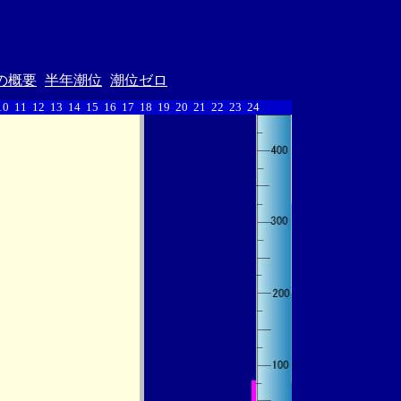
の概要
半年潮位
潮位ゼロ
10
11
12
13
14
15
16
17
18
19
20
21
22
23
24