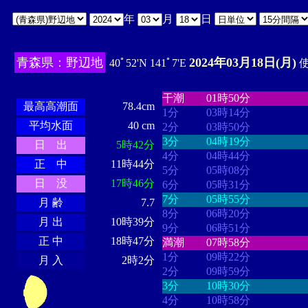
年
月
日
青森県：野辺地
2024年03月18日(月)
40ﾟ52'N 141ﾟ7'E
使
・・・・
・・・・・・・・
・
・・・・・・
・・・・・・
干潮
01時50分
最高高潮面
78.4cm
1分
03時14分
平均水面
40 cm
2分
03時50分
3分
04時19分
日 出
5時42分
4分
04時44分
正 中
11時44分
5分
05時08分
日 没
17時46分
6分
05時31分
7分
05時55分
月 齢
7.7
8分
06時20分
月 出
10時39分
9分
06時51分
正 中
18時47分
満潮
07時58分
1分
09時22分
月 入
2時2分
2分
09時59分
3分
10時30分
4分
10時58分