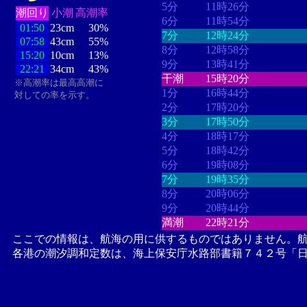
5分
11時26分
潮回り
小潮
高潮率
6分
11時54分
01:50
23cm
30%
7分
12時24分
07:58
43cm
55%
8分
12時58分
15:20
10cm
13%
9分
13時41分
22:21
34cm
43%
干潮
15時20分
※高潮率は最高高潮に
1分
16時44分
対しての率を示す。
2分
17時20分
3分
17時50分
4分
18時17分
5分
18時42分
6分
19時08分
7分
19時35分
8分
20時06分
9分
20時44分
満潮
22時21分
ここでの情報は、航海の用に供するものではありません。
各港の潮汐調和定数は、海上保安庁水路部書籍７４２号「