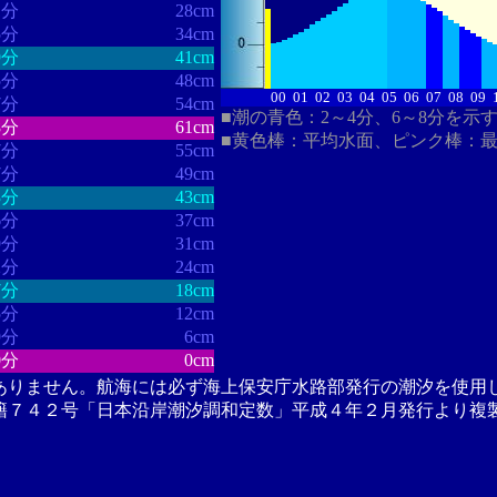
1分
28cm
5分
34cm
9分
41cm
5分
48cm
00
01
02
03
04
05
06
07
08
09
7分
54cm
■潮の青色：2～4分、6～8分を示
8分
61cm
■黄色棒：平均水面、ピンク棒：
7分
55cm
7分
49cm
3分
43cm
6分
37cm
9分
31cm
2分
24cm
7分
18cm
5分
12cm
9分
6cm
0分
0cm
ありません。航海には必ず海上保安庁水路部発行の潮汐を使用
籍７４２号「日本沿岸潮汐調和定数」平成４年２月発行より複