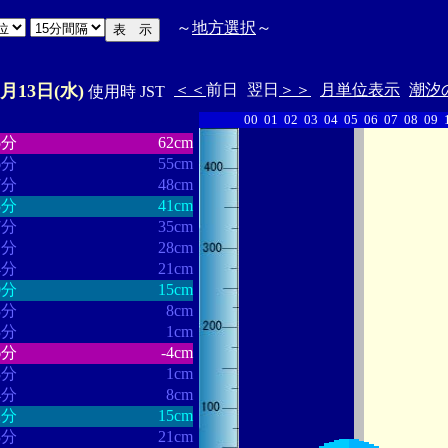
～
地方選択
～
3月13日(水)
＜＜
前日
翌日
＞＞
月単位表示
潮汐
使用時 JST
00
01
02
03
04
05
06
07
08
09
・・・・・・
・・・・・・・
5分
62cm
6分
55cm
7分
48cm
3分
41cm
7分
35cm
1分
28cm
4分
21cm
0分
15cm
8分
8cm
3分
1cm
6分
-4cm
8分
1cm
4分
8cm
2分
15cm
8分
21cm