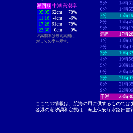
5分
14時3
潮回り
中潮
高潮率
6分
14時5
05:05
62cm
78%
7分
15時1
11:16
-4cm
-6%
8分
15時4
17:28
61cm
78%
9分
16時1
23:30
0cm
0%
満潮
17時2
※高潮率は最高高潮に
1分
18時3
対しての率を示す。
2分
19時0
3分
19時3
4分
19時5
5分
20時1
6分
20時4
7分
21時0
8分
21時3
9分
22時0
干潮
23時3
ここでの情報は、航海の用に供するものでは
各港の潮汐調和定数は、海上保安庁水路部書