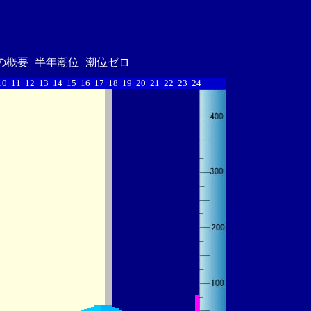
の概要
半年潮位
潮位ゼロ
10
11
12
13
14
15
16
17
18
19
20
21
22
23
24