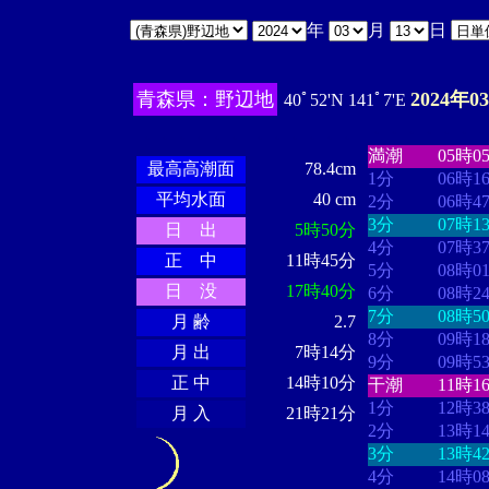
年
月
日
青森県：野辺地
2024年0
40ﾟ52'N 141ﾟ7'E
・・・・
・・
・・・・・・
・・・・・・
満潮
05時0
最高高潮面
78.4cm
1分
06時1
平均水面
40 cm
2分
06時4
3分
07時1
日 出
5時50分
4分
07時3
正 中
11時45分
5分
08時0
日 没
17時40分
6分
08時2
7分
08時5
月 齢
2.7
8分
09時1
月 出
7時14分
9分
09時5
正 中
14時10分
干潮
11時1
1分
12時3
月 入
21時21分
2分
13時1
3分
13時4
4分
14時0