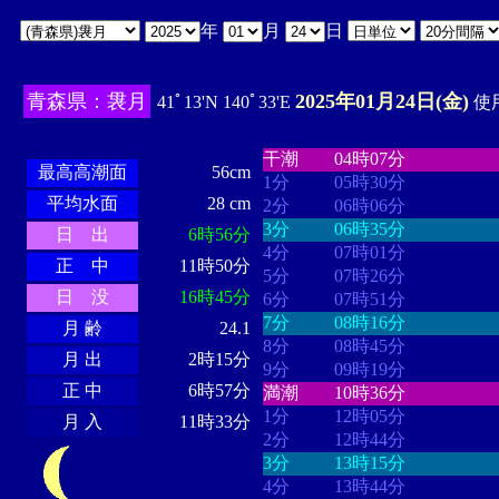
年
月
日
青森県：袰月
2025年01月24日(金)
41ﾟ13'N 140ﾟ33'E
使用
・・・・
・・・・・・・・
・
・・・・・・
・・・・・・
干潮
04時07分
最高高潮面
56cm
1分
05時30分
平均水面
28 cm
2分
06時06分
3分
06時35分
日 出
6時56分
4分
07時01分
正 中
11時50分
5分
07時26分
日 没
16時45分
6分
07時51分
7分
08時16分
月 齢
24.1
8分
08時45分
月 出
2時15分
9分
09時19分
正 中
6時57分
満潮
10時36分
1分
12時05分
月 入
11時33分
2分
12時44分
3分
13時15分
4分
13時44分