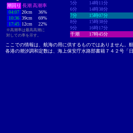
5分
14時11分
潮回り
長潮
高潮率
6分
14時38分
04:07
20cm
36%
7分
15時07分
10:36
39cm
69%
8分
15時38分
17:45
12cm
22%
9分
16時17分
※高潮率は最高高潮に
干潮
17時45分
対しての率を示す。
ここでの情報は、航海の用に供するものではありません。
各港の潮汐調和定数は、海上保安庁水路部書籍７４２号「