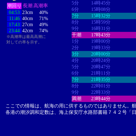
5分
14時45分
潮回り
長潮
高潮率
6分
15時08分
04:53
23cm
40%
7分
15時32分
11:46
40cm
71%
8分
15時59分
17:43
27cm
49%
9分
16時31分
23:44
42cm
74%
干潮
17時43分
※高潮率は最高高潮に
1分
19時00分
対しての率を示す。
2分
19時33分
3分
20時00分
4分
20時24分
5分
20時47分
6分
21時11分
7分
21時35分
8分
22時01分
9分
22時33分
満潮
23時44分
ここでの情報は、航海の用に供するものではありません。
各港の潮汐調和定数は、海上保安庁水路部書籍７４２号「