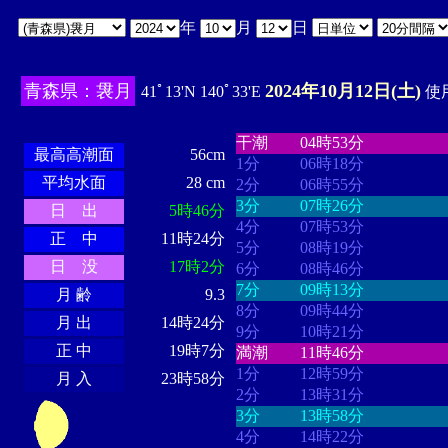
年
月
日
青森県：袰月
2024年10月12日(土)
41ﾟ13'N 140ﾟ33'E
使用
・・・・
・・・・・・・・
・
・・・・・・
・・・・・・
干潮
04時53分
最高高潮面
56cm
1分
06時18分
平均水面
28 cm
2分
06時55分
3分
07時26分
日 出
5時46分
4分
07時53分
正 中
11時24分
5分
08時19分
日 没
17時2分
6分
08時46分
7分
09時13分
月 齢
9.3
8分
09時44分
月 出
14時24分
9分
10時21分
正 中
19時7分
満潮
11時46分
1分
12時59分
月 入
23時58分
2分
13時31分
3分
13時58分
4分
14時22分