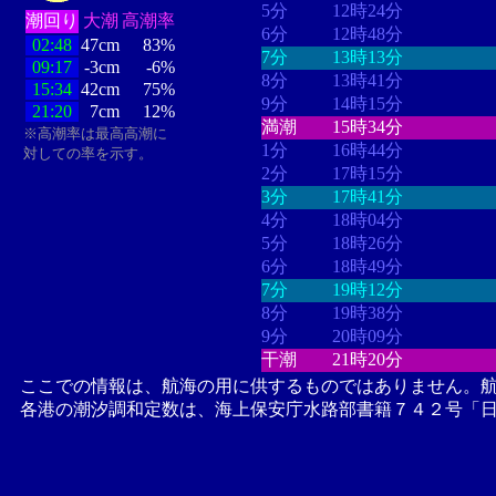
5分
12時24分
潮回り
大潮
高潮率
6分
12時48分
02:48
47cm
83%
7分
13時13分
09:17
-3cm
-6%
8分
13時41分
15:34
42cm
75%
9分
14時15分
21:20
7cm
12%
満潮
15時34分
※高潮率は最高高潮に
1分
16時44分
対しての率を示す。
2分
17時15分
3分
17時41分
4分
18時04分
5分
18時26分
6分
18時49分
7分
19時12分
8分
19時38分
9分
20時09分
干潮
21時20分
ここでの情報は、航海の用に供するものではありません。
各港の潮汐調和定数は、海上保安庁水路部書籍７４２号「