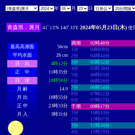
年
月
日
青森県：袰月
2024年05月23日(木)
41ﾟ13'N 140ﾟ33'E
使用
・・・・
・・・・・・・・
・
・・・・・・
・・・・・・
満潮
02時48分
最高高潮面
56cm
1分
04時08分
平均水面
28 cm
2分
04時44分
3分
05時12分
日 出
4時12分
4分
05時38分
正 中
11時35分
5分
06時03分
日 没
18時58分
6分
06時28分
7分
06時54分
月 齢
14.9
8分
07時22分
月 出
18時55分
9分
07時57分
正 中
23時33分
干潮
09時17分
1分
10時33分
月 入
3時31分
2分
11時07分
3分
11時34分
4分
11時59分