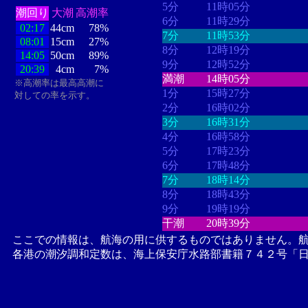
5分
11時05分
潮回り
大潮
高潮率
6分
11時29分
02:17
44cm
78%
7分
11時53分
08:01
15cm
27%
8分
12時19分
14:05
50cm
89%
9分
12時52分
20:39
4cm
7%
満潮
14時05分
※高潮率は最高高潮に
1分
15時27分
対しての率を示す。
2分
16時02分
3分
16時31分
4分
16時58分
5分
17時23分
6分
17時48分
7分
18時14分
8分
18時43分
9分
19時19分
干潮
20時39分
ここでの情報は、航海の用に供するものではありません。
各港の潮汐調和定数は、海上保安庁水路部書籍７４２号「