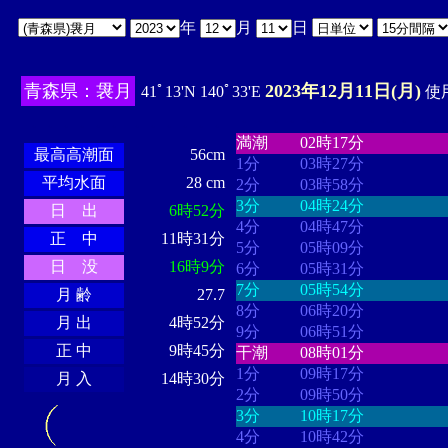
年
月
日
青森県：袰月
2023年12月11日(月)
41ﾟ13'N 140ﾟ33'E
使用
・・・・
・・・・・・・・
・
・・・・・・
・・・・・・
満潮
02時17分
最高高潮面
56cm
1分
03時27分
平均水面
28 cm
2分
03時58分
3分
04時24分
日 出
6時52分
4分
04時47分
正 中
11時31分
5分
05時09分
日 没
16時9分
6分
05時31分
7分
05時54分
月 齢
27.7
8分
06時20分
月 出
4時52分
9分
06時51分
正 中
9時45分
干潮
08時01分
1分
09時17分
月 入
14時30分
2分
09時50分
3分
10時17分
4分
10時42分