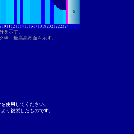
9
10
11
12
13
14
15
16
17
18
19
20
21
22
23
24
8分を示す。
ク棒：最高高潮面を示す。
汐を使用してください。
行より複製したものです。