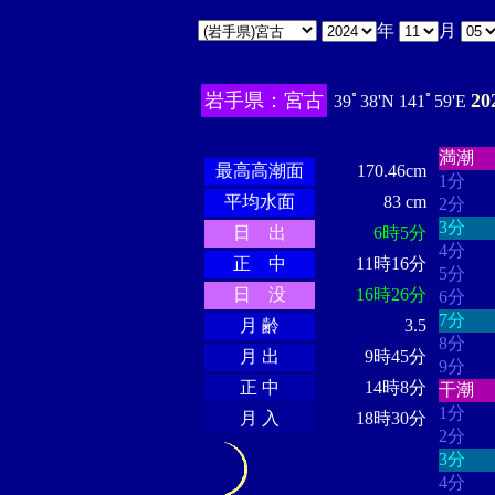
年
月
岩手県：宮古
2
39ﾟ38'N 141ﾟ59'E
・・・
・・・・・・
・・・・・・
満潮
最高高潮面
170.46cm
1分
平均水面
83 cm
2分
3分
日 出
6時5分
4分
正 中
11時16分
5分
日 没
16時26分
6分
7分
月 齢
3.5
8分
月 出
9時45分
9分
正 中
14時8分
干潮
1分
月 入
18時30分
2分
3分
4分