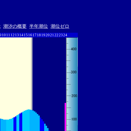
示
潮汐の概要
半年潮位
潮位ゼロ
9
10
11
12
13
14
15
16
17
18
19
20
21
22
23
24