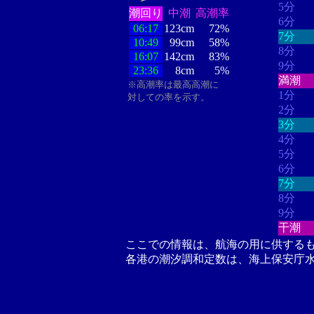
5分
潮回り
中潮
高潮率
6分
06:17
123cm
72%
7分
10:49
99cm
58%
8分
16:07
142cm
83%
9分
23:36
8cm
5%
満潮
※高潮率は最高高潮に
1分
対しての率を示す。
2分
3分
4分
5分
6分
7分
8分
9分
干潮
ここでの情報は、航海の用に供する
各港の潮汐調和定数は、海上保安庁