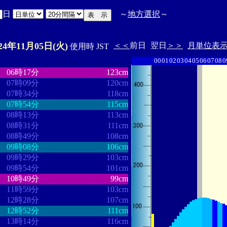
日
～
地方選択
～
024年11月05日(火)
＜＜
前日
翌日
＞＞
月単位表
使用時 JST
00
01
02
03
04
05
06
07
08
0
・
・・・・・・・・
・・・・・・・
06時17分
123cm
07時09分
120cm
07時34分
118cm
07時54分
115cm
08時13分
113cm
08時31分
111cm
08時49分
108cm
09時08分
106cm
09時29分
103cm
09時54分
101cm
10時49分
99cm
11時59分
103cm
12時28分
107cm
12時52分
111cm
13時14分
116cm