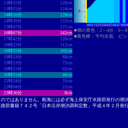
13時35分
120cm
13時55分
124cm
14時16分
129cm
14時39分
133cm
00
01
02
03
04
05
06
07
08
0
15時07分
137cm
■潮の青色：2～4分、6～
16時07分
142cm
■黄色棒：平均水面、ピン
17時42分
128cm
18時23分
115cm
18時55分
102cm
19時24分
88cm
19時53分
75cm
20時21分
62cm
20時51分
48cm
21時24分
35cm
22時04分
21cm
23時36分
8cm
ものではありません。航海には必ず海上保安庁水路部発行の潮
水路部書籍７４２号「日本沿岸潮汐調和定数」平成４年２月発