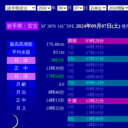
年
月
日
岩手県：宮古
2024年09月07日(土)
39ﾟ38'N 141ﾟ59'E
使用
・・・・
・・・・・・・・
・
・・・・・・
・・・・・・
満潮
05時28分
最高高潮面
170.46cm
1分
06時39分
平均水面
83 cm
2分
07時11分
3分
07時37分
日 出
5時5分
4分
08時01分
正 中
11時30分
5分
08時25分
日 没
17時54分
6分
08時48分
7分
09時12分
月 齢
4.0
8分
09時38分
月 出
8時46分
9分
10時10分
正 中
14時13分
干潮
11時22分
1分
12時37分
月 入
19時32分
2分
13時10分
3分
13時36分
4分
14時01分