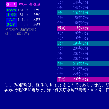
5分
14時24分
潮回り
中潮
高潮率
6分
14時47分
05:28
131cm
77%
7分
15時11分
11:22
61cm
36%
8分
15時37分
17:21
141cm
83%
9分
16時09分
23:51
44cm
26%
満潮
17時21分
※高潮率は最高高潮に
1分
18時39分
対しての率を示す。
2分
19時13分
3分
19時42分
4分
20時08分
5分
20時33分
6分
20時58分
7分
21時25分
8分
21時54分
9分
22時30分
干潮
23時51分
ここでの情報は、航海の用に供するものではありません。
各港の潮汐調和定数は、海上保安庁水路部書籍７４２号「