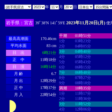
年
月
日
岩手県：宮古
2023年11月20日(月)
39ﾟ38'N 141ﾟ59'E
使用
・・・・
・・・・・・・・
・
・・・・・・
・・・・・・
干潮
01時51分
最高高潮面
170.46cm
1分
03時23分
平均水面
83 cm
2分
04時05分
3分
04時40分
日 出
6時21分
4分
05時12分
正 中
11時18分
5分
05時43分
日 没
16時14分
6分
06時15分
7分
06時48分
月 齢
6.7
8分
07時27分
月 出
12時29分
9分
08時18分
正 中
17時37分
満潮
10時35分
1分
11時17分
月 入
22時54分
2分
11時36分
3分
11時52分
4分
12時06分