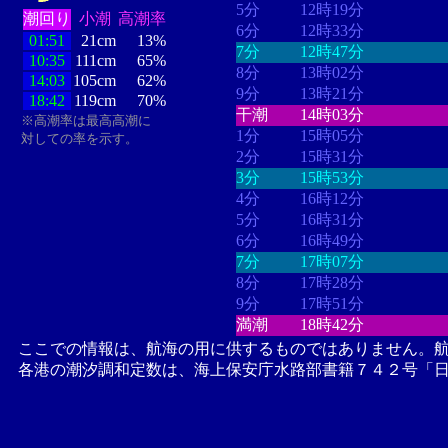
5分
12時19分
潮回り
小潮
高潮率
6分
12時33分
01:51
21cm
13%
7分
12時47分
10:35
111cm
65%
8分
13時02分
14:03
105cm
62%
9分
13時21分
18:42
119cm
70%
干潮
14時03分
※高潮率は最高高潮に
1分
15時05分
対しての率を示す。
2分
15時31分
3分
15時53分
4分
16時12分
5分
16時31分
6分
16時49分
7分
17時07分
8分
17時28分
9分
17時51分
満潮
18時42分
ここでの情報は、航海の用に供するものではありません。
各港の潮汐調和定数は、海上保安庁水路部書籍７４２号「