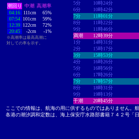
5分
10時24分
潮回り
中潮
高潮率
6分
10時42分
04:16
111cm
65%
7分
11時01分
07:54
101cm
59%
8分
11時22分
12:39
122cm
72%
9分
11時46分
20:45
-2cm
-1%
満潮
12時39分
※高潮率は最高高潮に
1分
14時31分
対しての率を示す。
2分
15時17分
3分
15時53分
4分
16時26分
5分
16時56分
6分
17時26分
7分
17時57分
8分
18時31分
9分
19時13分
干潮
20時45分
ここでの情報は、航海の用に供するものではありません。
各港の潮汐調和定数は、海上保安庁水路部書籍７４２号「