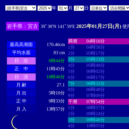
年
月
日
岩手県：宮古
2025年01月27日(月)
39ﾟ38'N 141ﾟ59'E
使用
・・・・
・・・・・・・・
・
・・・・・・
・・・・・・
満潮
04時16分
最高高潮面
170.46cm
1分
04時58分
平均水面
83 cm
2分
05時17分
3分
05時33分
日 出
6時44分
4分
05時48分
正 中
11時45分
5分
06時02分
日 没
16時46分
6分
06時17分
7分
06時32分
月 齢
27.1
8分
06時48分
月 出
5時10分
9分
07時09分
正 中
9時33分
干潮
07時54分
1分
08時57分
月 入
13時57分
2分
09時24分
3分
09時46分
4分
10時05分