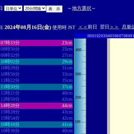
日
～
地方選択
～
2024年08月16日(金)
＜＜
前日
翌日
＞＞
月単
'E
使用時 JST
00
01
02
03
04
05
06
07
08
09
・
・・・・・・・・
・・・・・・・
07時33分
23cm
08時56分
25cm
09時32分
27cm
10時02分
29cm
10時29分
31cm
10時56分
33cm
11時22分
35cm
11時50分
37cm
12時21分
40cm
12時59分
42cm
14時28分
44cm
15時28分
43cm
15時54分
42cm
16時16分
41cm
16時36分
40cm