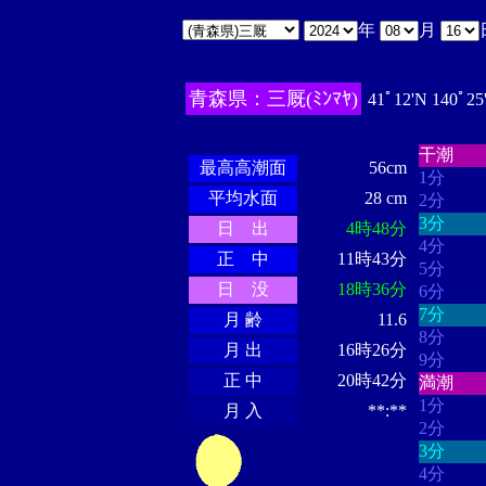
年
月
青森県：三厩(ﾐﾝﾏﾔ)
41ﾟ12'N 140ﾟ25
・・・
・・・・・・
・・・・・・
干潮
最高高潮面
56cm
1分
平均水面
28 cm
2分
3分
日 出
4時48分
4分
正 中
11時43分
5分
日 没
18時36分
6分
7分
月 齢
11.6
8分
月 出
16時26分
9分
正 中
20時42分
満潮
1分
月 入
**:**
2分
3分
4分