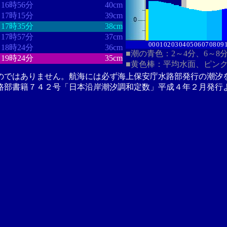
16時56分
40cm
17時15分
39cm
17時35分
38cm
17時57分
37cm
00
01
02
03
04
05
06
07
08
09
18時24分
36cm
■潮の青色：2～4分、6～8
19時24分
35cm
■黄色棒：平均水面、ピン
のではありません。航海には必ず海上保安庁水路部発行の潮汐
路部書籍７４２号「日本沿岸潮汐調和定数」平成４年２月発行