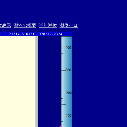
位表示
潮汐の概要
半年潮位
潮位ゼロ
10
11
12
13
14
15
16
17
18
19
20
21
22
23
24