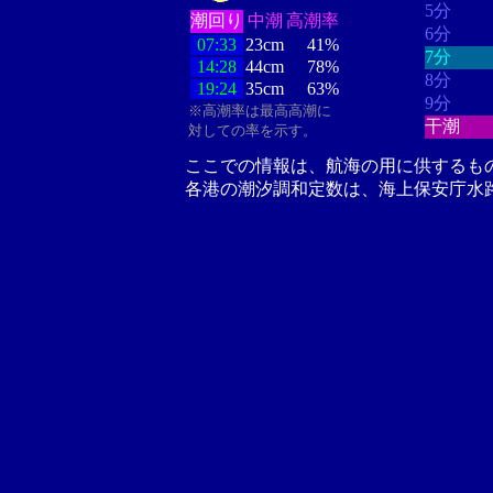
5分
潮回り
中潮
高潮率
6分
07:33
23cm
41%
7分
14:28
44cm
78%
8分
19:24
35cm
63%
9分
※高潮率は最高高潮に
干潮
対しての率を示す。
ここでの情報は、航海の用に供するも
各港の潮汐調和定数は、海上保安庁水