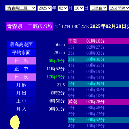
年
月
日
青森県：三厩(ﾐﾝﾏﾔ)
2025年02月20日(
41ﾟ12'N 140ﾟ25'E
・・・・
・・・・・・・・
・
・・・・・・
・・・・・・
干潮
01時10分
最高高潮面
56cm
1分
02時27分
平均水面
28 cm
2分
03時02分
3分
03時30分
日 出
6時26分
4分
03時55分
正 中
11時52分
5分
04時19分
日 没
17時19分
6分
04時43分
7分
05時09分
月 齢
21.5
8分
05時36分
月 出
0時2分
9分
06時10分
正 中
4時50分
満潮
07時28分
1分
08時48分
月 入
9時31分
2分
09時23分
3分
09時52分
4分
10時18分