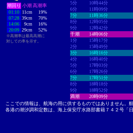
5分
10時44分
潮回り
小潮
高潮率
6分
11時09分
01:10
11cm
19%
7分
11時36分
07:28
39cm
70%
8分
12時05分
14:06
9cm
16%
9分
12時42分
20:09
29cm
52%
干潮
14時06分
※高潮率は最高高潮に
1分
15時17分
対しての率を示す。
2分
15時49分
3分
16時16分
4分
16時40分
5分
17時03分
6分
17時26分
7分
17時51分
8分
18時18分
9分
18時52分
満潮
20時09分
ここでの情報は、航海の用に供するものではありません。
各港の潮汐調和定数は、海上保安庁水路部書籍７４２号「