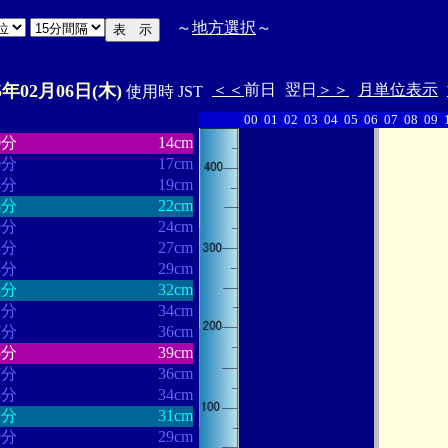
～
地方選択
～
5年02月06日(木)
＜＜
前日
翌日
＞＞
月単位表示
使用時 JST
00
01
02
03
04
05
06
07
08
09
・・・・・・
・・・・・・・
0分
14cm
0分
17cm
4分
19cm
3分
22cm
9分
24cm
3分
27cm
8分
29cm
4分
32cm
2分
34cm
7分
36cm
5分
39cm
7分
36cm
3分
34cm
2分
31cm
9分
29cm