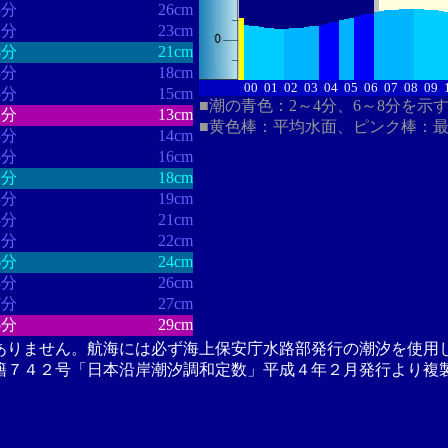
5分
26cm
1分
23cm
8分
21cm
8分
18cm
00
01
02
03
04
05
06
07
08
09
5分
15cm
■潮の青色：2～4分、6～8分を示
2分
13cm
■黄色棒：平均水面、ピンク棒：
3分
14cm
5分
16cm
1分
18cm
5分
19cm
8分
21cm
2分
22cm
6分
24cm
3分
26cm
7分
27cm
5分
29cm
ありません。航海には必ず海上保安庁水路部発行の潮汐を使用
籍７４２号「日本沿岸潮汐調和定数」平成４年２月発行より複