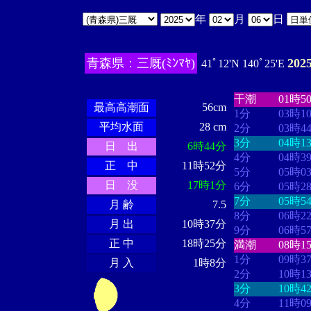
年
月
日
青森県：三厩(ﾐﾝﾏﾔ)
202
41ﾟ12'N 140ﾟ25'E
・・・・
・・
・・・・・・
・・・・・・
干潮
01時5
最高高潮面
56cm
1分
03時1
平均水面
28 cm
2分
03時4
3分
04時1
日 出
6時44分
4分
04時3
正 中
11時52分
5分
05時0
日 没
17時1分
6分
05時2
7分
05時5
月 齢
7.5
8分
06時2
月 出
10時37分
9分
06時5
正 中
18時25分
満潮
08時1
1分
09時3
月 入
1時8分
2分
10時1
3分
10時4
4分
11時0