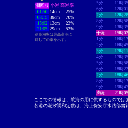
5分
11時3
潮回り
小潮
高潮率
6分
12時0
01:50
14cm
25%
7分
12時2
08:15
39cm
70%
8分
12時5
15:02
13cm
23%
9分
13時3
21:05
29cm
52%
干潮
15時0
※高潮率は最高高潮に
1分
16時1
対しての率を示す。
2分
16時4
3分
17時1
4分
17時3
5分
17時5
6分
18時2
7分
18時4
8分
19時1
9分
19時4
満潮
21時0
ここでの情報は、航海の用に供するものでは
各港の潮汐調和定数は、海上保安庁水路部書