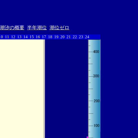
潮汐の概要
半年潮位
潮位ゼロ
10
11
12
13
14
15
16
17
18
19
20
21
22
23
24