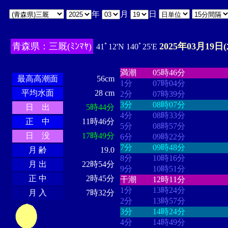
年
月
日
青森県：三厩(ﾐﾝﾏﾔ)
2025年03月19日(
41ﾟ12'N 140ﾟ25'E
・・・・
・・・・・・・・
・
・・・・・・
・・・・・・
満潮
05時46分
最高高潮面
56cm
1分
07時04分
平均水面
28 cm
2分
07時39分
3分
08時07分
日 出
5時44分
4分
08時33分
正 中
11時46分
5分
08時57分
日 没
17時49分
6分
09時22分
7分
09時48分
月 齢
19.0
8分
10時16分
月 出
22時54分
9分
10時51分
正 中
2時45分
干潮
12時11分
1分
13時24分
月 入
7時32分
2分
13時57分
3分
14時24分
4分
14時49分