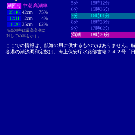
5分
15時12分
潮回り
中潮
高潮率
6分
15時36分
05:46
42cm
75%
7分
16時01分
12:11
-2cm
-4%
8分
16時28分
18:20
35cm
62%
9分
17時02分
※高潮率は最高高潮に
満潮
18時20分
対しての率を示す。
ここでの情報は、航海の用に供するものではありません。
各港の潮汐調和定数は、海上保安庁水路部書籍７４２号「