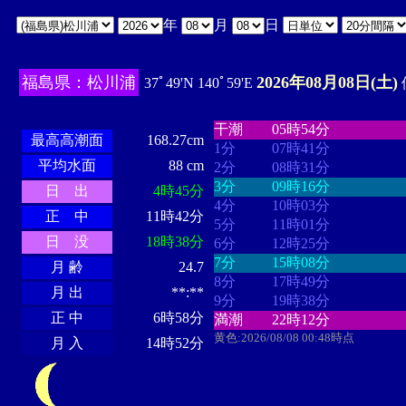
年
月
日
福島県：松川浦
2026年08月08日(土)
37ﾟ49'N 140ﾟ59'E
・・・・
・・・・・・・・
・
・・・・・・
・・・・・・
干潮
05時54分
最高高潮面
168.27cm
1分
07時41分
平均水面
88 cm
2分
08時31分
3分
09時16分
日 出
4時45分
4分
10時03分
正 中
11時42分
5分
11時01分
日 没
18時38分
6分
12時25分
7分
15時08分
月 齢
24.7
8分
17時49分
月 出
**:**
9分
19時38分
正 中
6時58分
満潮
22時12分
黄色:2026/08/08 00:48時点
月 入
14時52分