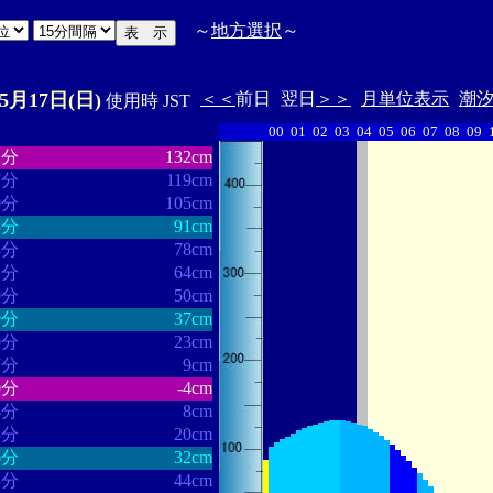
～
地方選択
～
05月17日(日)
＜＜
前日
翌日
＞＞
月単位表示
潮
使用時 JST
00
01
02
03
04
05
06
07
08
09
・・・・・・
・・・・・・・
2分
132cm
7分
119cm
9分
105cm
3分
91cm
3分
78cm
2分
64cm
0分
50cm
9分
37cm
0分
23cm
7分
9cm
9分
-4cm
4分
8cm
8分
20cm
6分
32cm
3分
44cm