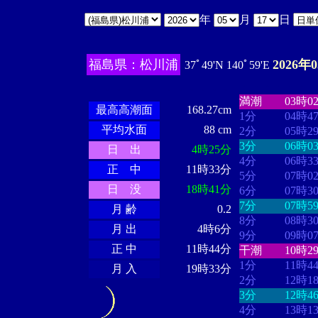
年
月
日
福島県：松川浦
2026年
37ﾟ49'N 140ﾟ59'E
・・・・
・・
・・・・・・
・・・・・・
満潮
03時0
最高高潮面
168.27cm
1分
04時4
平均水面
88 cm
2分
05時2
3分
06時0
日 出
4時25分
4分
06時3
正 中
11時33分
5分
07時0
日 没
18時41分
6分
07時3
7分
07時5
月 齢
0.2
8分
08時3
月 出
4時6分
9分
09時0
正 中
11時44分
干潮
10時2
1分
11時4
月 入
19時33分
2分
12時1
3分
12時4
4分
13時1