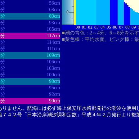
0分
56cm
7分
68cm
7分
80cm
0分
93cm
00
01
02
03
04
05
06
07
08
09
3分
105cm
■潮の青色：2～4分、6～8分を示
5分
117cm
■黄色棒：平均水面、ピンク棒：
9分
114cm
5分
111cm
6分
109cm
6分
106cm
5分
103cm
4分
100cm
4分
98cm
6分
95cm
2分
92cm
7分
90cm
ありません。航海には必ず海上保安庁水路部発行の潮汐を使用
籍７４２号「日本沿岸潮汐調和定数」平成４年２月発行より複