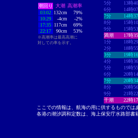
5分
13時4
潮回り
大潮
高潮率
6分
14時0
03:02
132cm
79%
7分
14時3
10:29
-4cm
-2%
8分
15時1
17:35
117cm
69%
9分
15時5
22:17
90cm
53%
満潮
17時3
※高潮率は最高高潮に
1分
18時2
対しての率を示す。
2分
18時5
3分
19時1
4分
19時3
5分
19時5
6分
20時1
7分
20時3
8分
20時5
9分
21時2
干潮
22時1
ここでの情報は、航海の用に供するものでは
各港の潮汐調和定数は、海上保安庁水路部書