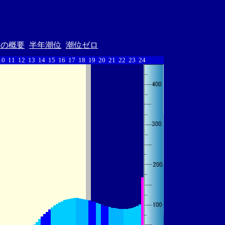
汐の概要
半年潮位
潮位ゼロ
10
11
12
13
14
15
16
17
18
19
20
21
22
23
24