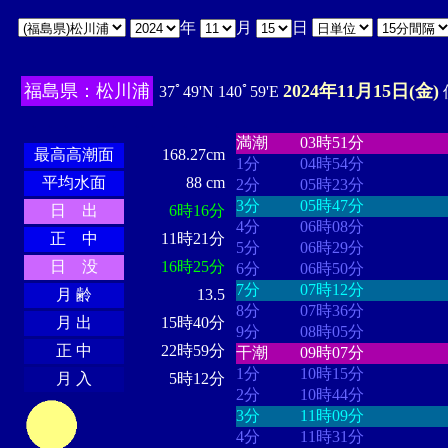
年
月
日
福島県：松川浦
2024年11月15日(金)
37ﾟ49'N 140ﾟ59'E
・・・・
・・・・・・・・
・
・・・・・・
・・・・・・
満潮
03時51分
最高高潮面
168.27cm
1分
04時54分
平均水面
88 cm
2分
05時23分
3分
05時47分
日 出
6時16分
4分
06時08分
正 中
11時21分
5分
06時29分
日 没
16時25分
6分
06時50分
7分
07時12分
月 齢
13.5
8分
07時36分
月 出
15時40分
9分
08時05分
正 中
22時59分
干潮
09時07分
1分
10時15分
月 入
5時12分
2分
10時44分
3分
11時09分
4分
11時31分