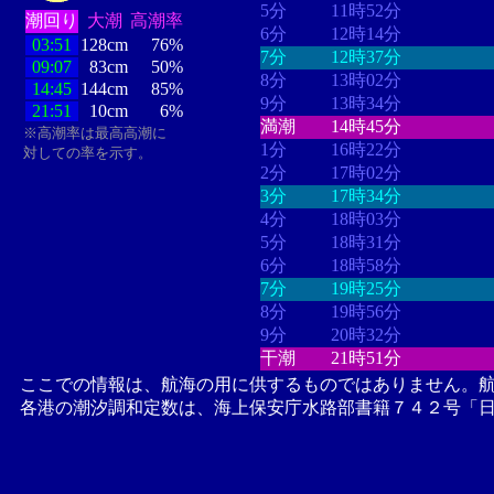
5分
11時52分
潮回り
大潮
高潮率
6分
12時14分
03:51
128cm
76%
7分
12時37分
09:07
83cm
50%
8分
13時02分
14:45
144cm
85%
9分
13時34分
21:51
10cm
6%
満潮
14時45分
※高潮率は最高高潮に
1分
16時22分
対しての率を示す。
2分
17時02分
3分
17時34分
4分
18時03分
5分
18時31分
6分
18時58分
7分
19時25分
8分
19時56分
9分
20時32分
干潮
21時51分
ここでの情報は、航海の用に供するものではありません。
各港の潮汐調和定数は、海上保安庁水路部書籍７４２号「