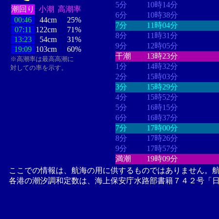
5分
10時14分
潮回り
小潮
高潮率
6分
10時38分
00:46
44cm
25%
7分
11時04分
07:11
122cm
71%
8分
11時31分
13:23
54cm
31%
9分
12時05分
19:09
103cm
60%
干潮
13時23分
※高潮率は最高高潮に
1分
14時32分
対しての率を示す。
2分
15時03分
3分
15時29分
4分
15時52分
5分
16時15分
6分
16時37分
7分
17時00分
8分
17時26分
9分
17時57分
満潮
19時09分
ここでの情報は、航海の用に供するものではありません。
各港の潮汐調和定数は、海上保安庁水路部書籍７４２号「