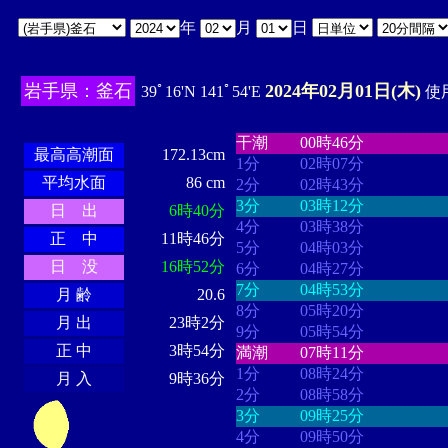
年
月
日
岩手県：釜石
2024年02月01日(木)
39ﾟ16'N 141ﾟ54'E
使用
・・・・
・・・・・・・・
・
・・・・・・
・・・・・・
干潮
00時46分
最高高潮面
172.13cm
1分
02時07分
平均水面
86 cm
2分
02時43分
3分
03時12分
日 出
6時40分
4分
03時38分
正 中
11時46分
5分
04時03分
日 没
16時52分
6分
04時27分
7分
04時53分
月 齢
20.6
8分
05時20分
月 出
23時2分
9分
05時54分
正 中
3時54分
満潮
07時11分
1分
08時24分
月 入
9時36分
2分
08時58分
3分
09時25分
4分
09時50分