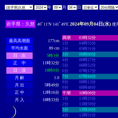
年
月
日
岩手県：久慈
2024年09月04日(水)
40ﾟ11'N 141ﾟ49'E
使用
・・・・
・・・・・・・・
・
・・・・・・
・・・・・・
満潮
03時32分
最高高潮面
177cm
1分
04時55分
平均水面
89 cm
2分
05時31分
3分
06時00分
日 出
5時3分
4分
06時27分
正 中
11時32分
5分
06時52分
日 没
18時0分
6分
07時17分
7分
07時44分
月 齢
1.0
8分
08時13分
月 出
5時49分
9分
08時48分
正 中
12時16分
干潮
10時09分
1分
11時25分
月 入
18時33分
2分
11時59分
3分
12時26分
4分
12時51分