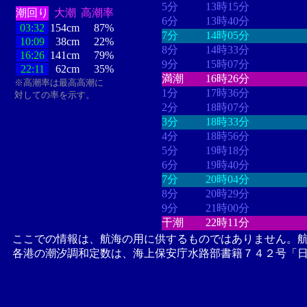
5分
13時15分
潮回り
大潮
高潮率
6分
13時40分
03:32
154cm
87%
7分
14時05分
10:09
38cm
22%
8分
14時33分
16:26
141cm
79%
9分
15時07分
22:11
62cm
35%
満潮
16時26分
※高潮率は最高高潮に
1分
17時36分
対しての率を示す。
2分
18時07分
3分
18時33分
4分
18時56分
5分
19時18分
6分
19時40分
7分
20時04分
8分
20時29分
9分
21時00分
干潮
22時11分
ここでの情報は、航海の用に供するものではありません。
各港の潮汐調和定数は、海上保安庁水路部書籍７４２号「