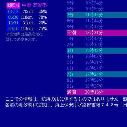
5分
10時24分
潮回り
中潮
高潮率
6分
10時50分
01:13
70cm
46%
7分
11時16分
06:30
118cm
78%
8分
11時44分
13:31
31cm
20%
9分
12時17分
20:16
113cm
75%
干潮
13時31分
※高潮率は最高高潮に
1分
14時42分
対しての率を示す。
2分
15時15分
3分
15時42分
4分
16時07分
5分
16時31分
6分
16時57分
7分
17時24分
8分
17時56分
9分
18時37分
満潮
20時16分
ここでの情報は、航海の用に供するものではありません。
各港の潮汐調和定数は、海上保安庁水路部書籍７４２号「