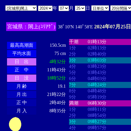
年
月
日
宮城県：閖上(ﾕﾘｱｹﾞ)
2024年07月25日
38ﾟ10'N 140ﾟ58'E
・・・・
・・・・・・・・
・
・・・・・・
・・・・・・
干潮
01時13分
最高高潮面
150.5cm
1分
02時13分
平均水面
75 cm
2分
02時40分
3分
03時03分
日 出
4時32分
4分
03時23分
正 中
11時43分
5分
03時43分
日 没
18時52分
6分
04時03分
7分
04時24分
月 齢
19.1
8分
04時48分
月 出
21時22分
9分
05時19分
正 中
2時40分
満潮
06時30分
1分
08時11分
月 入
8時35分
2分
08時54分
3分
09時27分
4分
09時57分