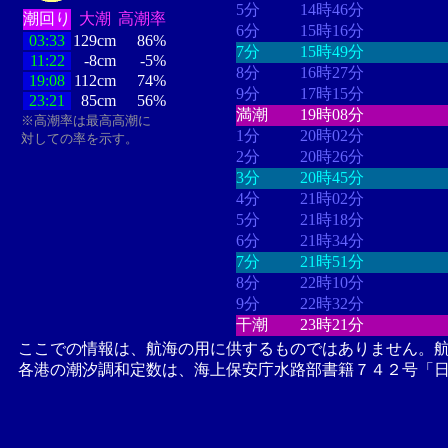
5分
14時46分
潮回り
大潮
高潮率
6分
15時16分
03:33
129cm
86%
7分
15時49分
11:22
-8cm
-5%
8分
16時27分
19:08
112cm
74%
9分
17時15分
23:21
85cm
56%
満潮
19時08分
※高潮率は最高高潮に
1分
20時02分
対しての率を示す。
2分
20時26分
3分
20時45分
4分
21時02分
5分
21時18分
6分
21時34分
7分
21時51分
8分
22時10分
9分
22時32分
干潮
23時21分
ここでの情報は、航海の用に供するものではありません。
各港の潮汐調和定数は、海上保安庁水路部書籍７４２号「