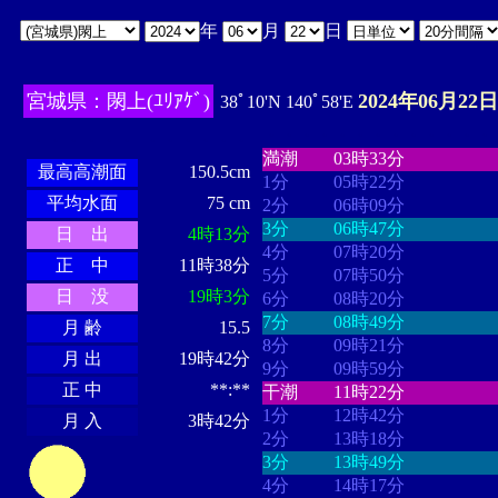
年
月
日
宮城県：閖上(ﾕﾘｱｹﾞ)
2024年06月22日
38ﾟ10'N 140ﾟ58'E
・・・・
・・・・・・・・
・
・・・・・・
・・・・・・
満潮
03時33分
最高高潮面
150.5cm
1分
05時22分
平均水面
75 cm
2分
06時09分
3分
06時47分
日 出
4時13分
4分
07時20分
正 中
11時38分
5分
07時50分
日 没
19時3分
6分
08時20分
7分
08時49分
月 齢
15.5
8分
09時21分
月 出
19時42分
9分
09時59分
正 中
**:**
干潮
11時22分
1分
12時42分
月 入
3時42分
2分
13時18分
3分
13時49分
4分
14時17分