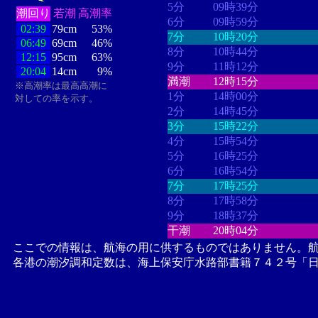
5分
09時39分
潮回り
若潮
高潮率
6分
09時59分
02:39
79cm
53%
7分
10時20分
06:49
69cm
46%
8分
10時44分
12:15
95cm
63%
9分
11時12分
20:04
14cm
9%
満潮
12時15分
※高潮率は最高高潮に
1分
14時00分
対しての率を示す。
2分
14時45分
3分
15時22分
4分
15時54分
5分
16時25分
6分
16時54分
7分
17時25分
8分
17時58分
9分
18時37分
干潮
20時04分
ここでの情報は、航海の用に供するものではありません。
各港の潮汐調和定数は、海上保安庁水路部書籍７４２号「