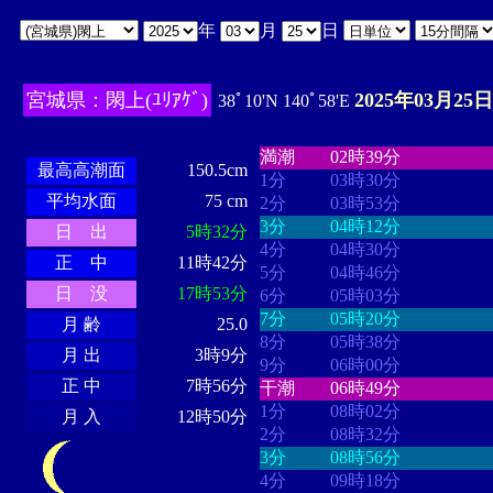
年
月
日
宮城県：閖上(ﾕﾘｱｹﾞ)
2025年03月25日
38ﾟ10'N 140ﾟ58'E
・・・・
・・・・・・・・
・
・・・・・・
・・・・・・
満潮
02時39分
最高高潮面
150.5cm
1分
03時30分
平均水面
75 cm
2分
03時53分
3分
04時12分
日 出
5時32分
4分
04時30分
正 中
11時42分
5分
04時46分
日 没
17時53分
6分
05時03分
7分
05時20分
月 齢
25.0
8分
05時38分
月 出
3時9分
9分
06時00分
正 中
7時56分
干潮
06時49分
1分
08時02分
月 入
12時50分
2分
08時32分
3分
08時56分
4分
09時18分