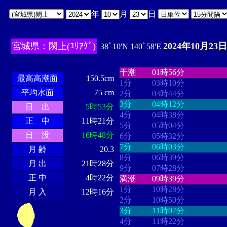
年
月
日
宮城県：閖上(ﾕﾘｱｹﾞ)
2024年10月23日
38ﾟ10'N 140ﾟ58'E
・・・・
・・・・・・・・
・
・・・・・・
・・・・・・
干潮
01時56分
最高高潮面
150.5cm
1分
03時10分
平均水面
75 cm
2分
03時44分
3分
04時12分
日 出
5時53分
4分
04時38分
正 中
11時21分
5分
05時04分
日 没
16時48分
6分
05時32分
7分
06時03分
月 齢
20.3
8分
06時39分
月 出
21時28分
9分
07時28分
正 中
4時22分
満潮
09時39分
1分
10時28分
月 入
12時16分
2分
10時50分
3分
11時07分
4分
11時22分