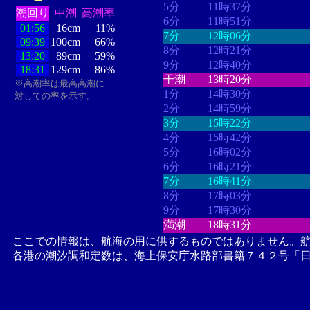
5分
11時37分
潮回り
中潮
高潮率
6分
11時51分
01:56
16cm
11%
7分
12時06分
09:39
100cm
66%
8分
12時21分
13:20
89cm
59%
9分
12時40分
18:31
129cm
86%
干潮
13時20分
※高潮率は最高高潮に
1分
14時30分
対しての率を示す。
2分
14時59分
3分
15時22分
4分
15時42分
5分
16時02分
6分
16時21分
7分
16時41分
8分
17時03分
9分
17時30分
満潮
18時31分
ここでの情報は、航海の用に供するものではありません。
各港の潮汐調和定数は、海上保安庁水路部書籍７４２号「