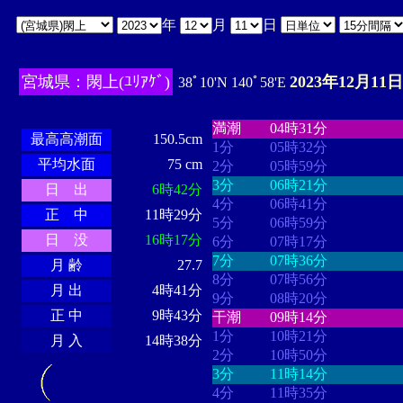
年
月
日
宮城県：閖上(ﾕﾘｱｹﾞ)
2023年12月11日
38ﾟ10'N 140ﾟ58'E
・・・・
・・・・・・・・
・
・・・・・・
・・・・・・
満潮
04時31分
最高高潮面
150.5cm
1分
05時32分
平均水面
75 cm
2分
05時59分
3分
06時21分
日 出
6時42分
4分
06時41分
正 中
11時29分
5分
06時59分
日 没
16時17分
6分
07時17分
7分
07時36分
月 齢
27.7
8分
07時56分
月 出
4時41分
9分
08時20分
正 中
9時43分
干潮
09時14分
1分
10時21分
月 入
14時38分
2分
10時50分
3分
11時14分
4分
11時35分