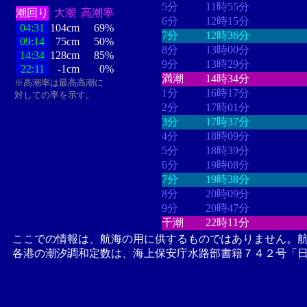
5分
11時55分
潮回り
大潮
高潮率
6分
12時15分
04:31
104cm
69%
7分
12時36分
09:14
75cm
50%
8分
13時00分
14:34
128cm
85%
9分
13時29分
22:11
-1cm
0%
満潮
14時34分
※高潮率は最高高潮に
1分
16時17分
対しての率を示す。
2分
17時01分
3分
17時37分
4分
18時09分
5分
18時39分
6分
19時08分
7分
19時38分
8分
20時09分
9分
20時47分
干潮
22時11分
ここでの情報は、航海の用に供するものではありません。
各港の潮汐調和定数は、海上保安庁水路部書籍７４２号「