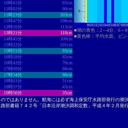
10時41分
93cm
11時02分
98cm
11時23分
103cm
11時47分
108cm
00
01
02
03
04
05
06
07
08
0
12時16分
113cm
■潮の青色：2～4分、6～
13時21分
118cm
■黄色棒：平均水面、ピン
14時45分
109cm
15時22分
101cm
15時51分
93cm
16時18分
85cm
16時43分
76cm
17時09分
68cm
17時34分
60cm
18時03分
51cm
18時37分
43cm
19時56分
35cm
ものではありません。航海には必ず海上保安庁水路部発行の潮
水路部書籍７４２号「日本沿岸潮汐調和定数」平成４年２月発