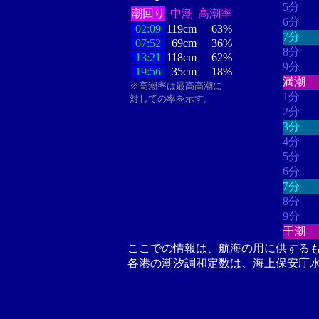
5分
潮回り
中潮
高潮率
6分
02:09
119cm
63%
7分
07:52
69cm
36%
8分
13:21
118cm
62%
9分
19:56
35cm
18%
満潮
※高潮率は最高高潮に
1分
対しての率を示す。
2分
3分
4分
5分
6分
7分
8分
9分
干潮
ここでの情報は、航海の用に供する
各港の潮汐調和定数は、海上保安庁