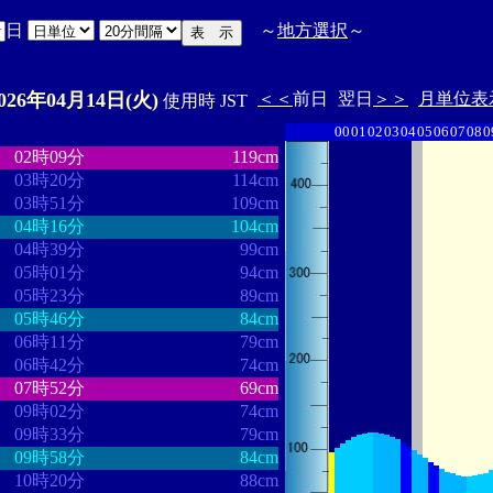
日
～
地方選択
～
026年04月14日(火)
＜＜
前日
翌日
＞＞
月単位表
使用時 JST
00
01
02
03
04
05
06
07
08
0
・
・・・・・・・・
・・・・・・・
02時09分
119cm
03時20分
114cm
03時51分
109cm
04時16分
104cm
04時39分
99cm
05時01分
94cm
05時23分
89cm
05時46分
84cm
06時11分
79cm
06時42分
74cm
07時52分
69cm
09時02分
74cm
09時33分
79cm
09時58分
84cm
10時20分
88cm