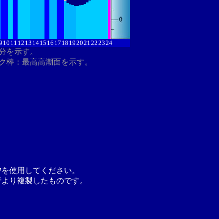
9
10
11
12
13
14
15
16
17
18
19
20
21
22
23
24
8分を示す。
ク棒：最高高潮面を示す。
汐を使用してください。
行より複製したものです。