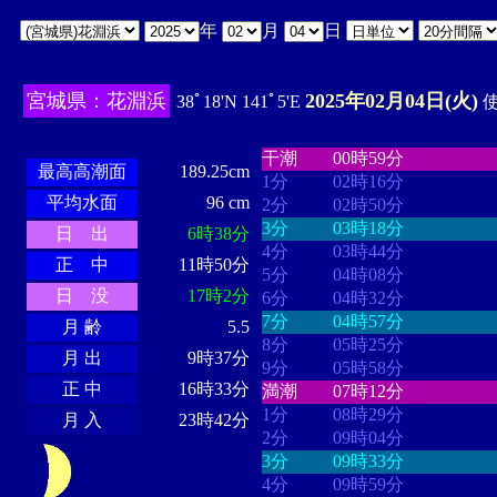
年
月
日
宮城県：花淵浜
2025年02月04日(火)
38ﾟ18'N 141ﾟ5'E
使
・・・・
・・・・・・・・
・
・・・・・・
・・・・・・
干潮
00時59分
最高高潮面
189.25cm
1分
02時16分
平均水面
96 cm
2分
02時50分
3分
03時18分
日 出
6時38分
4分
03時44分
正 中
11時50分
5分
04時08分
日 没
17時2分
6分
04時32分
7分
04時57分
月 齢
5.5
8分
05時25分
月 出
9時37分
9分
05時58分
正 中
16時33分
満潮
07時12分
1分
08時29分
月 入
23時42分
2分
09時04分
3分
09時33分
4分
09時59分