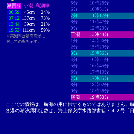
5分
10時25分
潮回り
小潮
高潮率
6分
10時51分
00:59
45cm
24%
7分
11時17分
07:12
137cm
73%
8分
11時47分
13:44
39cm
21%
9分
12時23分
19:53
111cm
59%
干潮
13時44分
※高潮率は最高高潮に
1分
14時56分
対しての率を示す。
2分
15時29分
3分
15時56分
4分
16時21分
5分
16時45分
6分
17時10分
7分
17時35分
8分
18時02分
9分
18時36分
満潮
19時53分
ここでの情報は、航海の用に供するものではありません。
各港の潮汐調和定数は、海上保安庁水路部書籍７４２号「