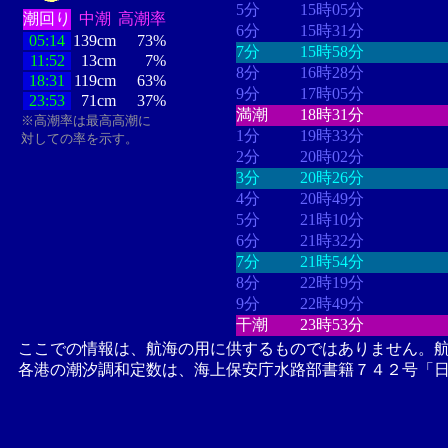
5分
15時05分
潮回り
中潮
高潮率
6分
15時31分
05:14
139cm
73%
7分
15時58分
11:52
13cm
7%
8分
16時28分
18:31
119cm
63%
9分
17時05分
23:53
71cm
37%
満潮
18時31分
※高潮率は最高高潮に
1分
19時33分
対しての率を示す。
2分
20時02分
3分
20時26分
4分
20時49分
5分
21時10分
6分
21時32分
7分
21時54分
8分
22時19分
9分
22時49分
干潮
23時53分
ここでの情報は、航海の用に供するものではありません。
各港の潮汐調和定数は、海上保安庁水路部書籍７４２号「