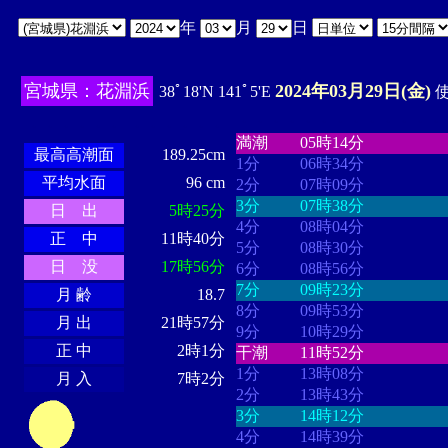
年
月
日
宮城県：花淵浜
2024年03月29日(金)
38ﾟ18'N 141ﾟ5'E
使
・・・・
・・・・・・・・
・
・・・・・・
・・・・・・
満潮
05時14分
最高高潮面
189.25cm
1分
06時34分
平均水面
96 cm
2分
07時09分
3分
07時38分
日 出
5時25分
4分
08時04分
正 中
11時40分
5分
08時30分
日 没
17時56分
6分
08時56分
7分
09時23分
月 齢
18.7
8分
09時53分
月 出
21時57分
9分
10時29分
正 中
2時1分
干潮
11時52分
1分
13時08分
月 入
7時2分
2分
13時43分
3分
14時12分
4分
14時39分