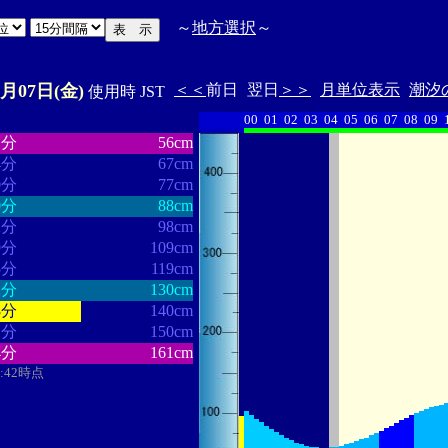
～
地方選択
～
8月07日(金)
＜＜
前日
翌日
＞＞
月単位表示
潮汐
使用時 JST
00
01
02
03
04
05
06
07
08
09
・・・・・・
・・・・・・・
1分
56cm
4分
67cm
0分
77cm
0分
88cm
2分
98cm
9分
109cm
5分
119cm
2分
130cm
8分
140cm
2分
150cm
4分
161cm
7:42時点