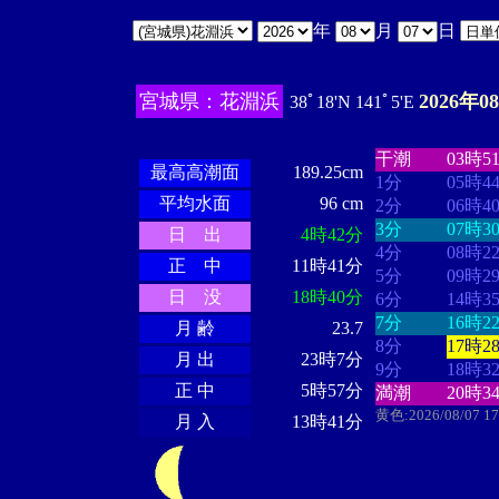
年
月
日
宮城県：花淵浜
2026年0
38ﾟ18'N 141ﾟ5'E
・・・・
・・
・・・・・・
・・・・・・
干潮
03時5
最高高潮面
189.25cm
1分
05時4
平均水面
96 cm
2分
06時4
3分
07時3
日 出
4時42分
4分
08時2
正 中
11時41分
5分
09時2
日 没
18時40分
6分
14時3
7分
16時2
月 齢
23.7
8分
17時2
月 出
23時7分
9分
18時3
正 中
5時57分
満潮
20時3
黄色:2026/08/07 1
月 入
13時41分