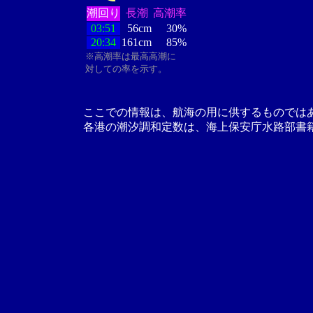
潮回り
長潮
高潮率
03:51
56cm
30%
20:34
161cm
85%
※高潮率は最高高潮に
対しての率を示す。
ここでの情報は、航海の用に供するものでは
各港の潮汐調和定数は、海上保安庁水路部書