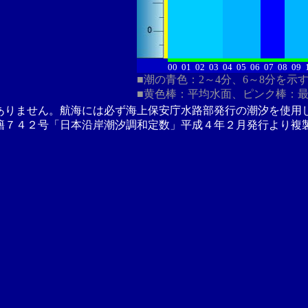
00
01
02
03
04
05
06
07
08
09
■潮の青色：2～4分、6～8分を示
■黄色棒：平均水面、ピンク棒：
ありません。航海には必ず海上保安庁水路部発行の潮汐を使用
籍７４２号「日本沿岸潮汐調和定数」平成４年２月発行より複