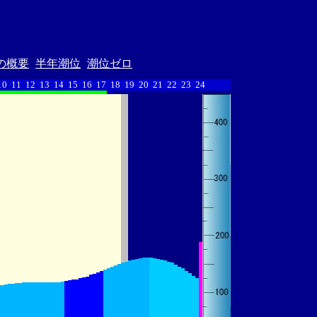
の概要
半年潮位
潮位ゼロ
10
11
12
13
14
15
16
17
18
19
20
21
22
23
24