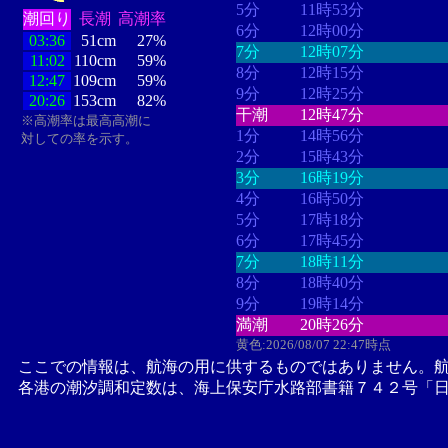
5分
11時53分
潮回り
長潮
高潮率
6分
12時00分
03:36
51cm
27%
7分
12時07分
11:02
110cm
59%
8分
12時15分
12:47
109cm
59%
9分
12時25分
20:26
153cm
82%
干潮
12時47分
※高潮率は最高高潮に
1分
14時56分
対しての率を示す。
2分
15時43分
3分
16時19分
4分
16時50分
5分
17時18分
6分
17時45分
7分
18時11分
8分
18時40分
9分
19時14分
満潮
20時26分
黄色:2026/08/07 22:47時点
ここでの情報は、航海の用に供するものではありません。
各港の潮汐調和定数は、海上保安庁水路部書籍７４２号「