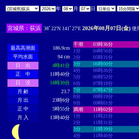
年
月
日
宮城県：荻浜
2026年08月07日(金)
38ﾟ22'N 141ﾟ27'E
使用
・・・・
・・・・・・・・
・
・・・・・・
・・・・・・
干潮
03時36分
最高高潮面
186.9cm
1分
04時56分
平均水面
94 cm
2分
05時31分
3分
06時00分
日 出
4時41分
4分
06時26分
正 中
11時40分
5分
06時52分
日 没
18時39分
6分
07時18分
7分
07時47分
月 齢
23.7
8分
08時19分
月 出
23時6分
9分
09時01分
正 中
5時55分
満潮
11時02分
1分
11時21分
月 入
13時40分
2分
11時31分
3分
11時39分
4分
11時46分