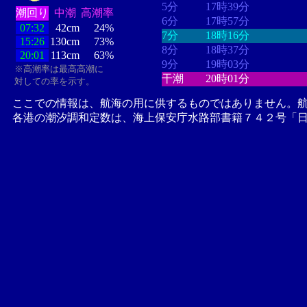
5分
17時39分
潮回り
中潮
高潮率
6分
17時57分
07:32
42cm
24%
7分
18時16分
15:26
130cm
73%
8分
18時37分
20:01
113cm
63%
9分
19時03分
※高潮率は最高高潮に
干潮
20時01分
対しての率を示す。
ここでの情報は、航海の用に供するものではありません。
各港の潮汐調和定数は、海上保安庁水路部書籍７４２号「