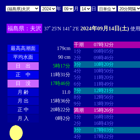
年
月
日
福島県：夫沢
2024年09月14日(土)
37ﾟ25'N 141ﾟ2'E
使用時
・・・・
・・・・・・・・
・
・・・・・・
・・・・・・
干潮
07時32分
最高高潮面
179cm
1分
09時05分
平均水面
90 cm
2分
09時46分
3分
10時20分
日 出
5時17分
4分
10時50分
正 中
11時31分
5分
11時20分
日 没
17時46分
6分
11時49分
7分
12時21分
月 齢
11.0
8分
12時56分
月 出
15時36分
9分
13時39分
正 中
20時22分
満潮
15時26分
1分
16時18分
月 入
0時2分
2分
16時43分
3分
17時03分
4分
17時22分