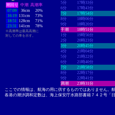
5分
17時33分
潮回り
中潮
高潮率
6分
17時43分
07:09
36cm
20%
7分
17時54分
16:19
131cm
73%
8分
18時06分
18:51
128cm
71%
9分
18時20分
23:31
141cm
78%
干潮
18時51分
※高潮率は最高高潮に
1分
19時56分
対しての率を示す。
2分
20時23分
3分
20時45分
4分
21時04分
5分
21時22分
6分
21時40分
7分
21時58分
8分
22時17分
9分
22時41分
満潮
23時31分
ここでの情報は、航海の用に供するものではありません。
各港の潮汐調和定数は、海上保安庁水路部書籍７４２号「