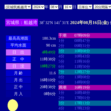
年
月
日
宮城県：船越湾
2024年08月16日(金)
38ﾟ32'N 141ﾟ31'E
・・・・
・・・・・・・・
・
・・・・・・
・・・・・・
干潮
07時09分
最高高潮面
180.3cm
1分
08時47分
平均水面
90 cm
2分
09時31分
3分
10時08分
日 出
4時49分
4分
10時43分
正 中
11時38分
5分
11時16分
日 没
18時27分
6分
11時50分
7分
12時27分
月 齢
11.6
8分
13時08分
月 出
16時10分
9分
14時00分
正 中
20時38分
満潮
16時19分
1分
16時48分
月 入
0時6分
2分
17時01分
3分
17時13分
4分
17時23分