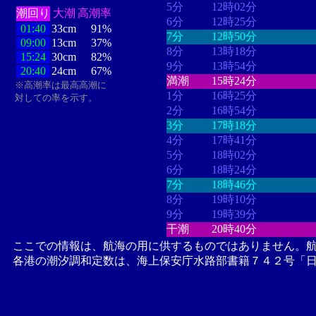
5分
12時02分
潮回り
大潮
高潮率
6分
12時25分
01:40
33cm
91%
7分
12時50分
09:00
13cm
37%
8分
13時18分
15:24
30cm
82%
9分
13時54分
20:40
24cm
67%
満潮
15時24分
※高潮率は最高高潮に
1分
16時25分
対しての率を示す。
2分
16時54分
3分
17時18分
4分
17時41分
5分
18時02分
6分
18時24分
7分
18時46分
8分
19時10分
9分
19時39分
干潮
20時40分
ここでの情報は、航海の用に供するものではありません。
各港の潮汐調和定数は、海上保安庁水路部書籍７４２号「