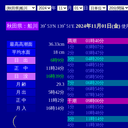
年
月
日
秋田県：船川
2024年11月01日(金)
39ﾟ53'N 139ﾟ51'E
使用
・・・・
・・・・・・・・
・
・・・・・・
・・・・・・
満潮
01時40分
最高高潮面
36.33cm
1分
03時07分
平均水面
18 cm
2分
03時47分
3分
04時20分
日 出
6時9分
4分
04時51分
正 中
11時24分
5分
05時20分
日 没
16時39分
6分
05時50分
7分
06時20分
月 齢
29.3
8分
06時54分
月 出
5時42分
9分
07時34分
正 中
11時2分
干潮
09時00分
1分
10時15分
月 入
16時14分
2分
10時48分
3分
11時14分
4分
11時38分