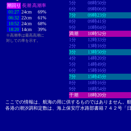
5分
08時50分
潮回り
長潮
高潮率
6分
09時06分
01:27
24cm
69%
7分
09時23分
06:32
22cm
61%
8分
09時41分
10:52
24cm
68%
9分
10時04分
18:20
14cm
39%
満潮
10時52分
※高潮率は最高高潮に
1分
12時33分
対しての率を示す。
2分
13時16分
3分
13時50分
4分
14時20分
5分
14時49分
6分
15時16分
7分
15時45分
8分
16時16分
9分
16時54分
干潮
18時20分
ここでの情報は、航海の用に供するものではありません。
各港の潮汐調和定数は、海上保安庁水路部書籍７４２号「