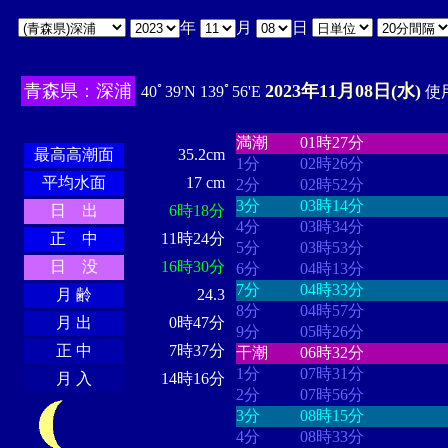
年
月
日
青森県：深浦
2023年11月08日(水)
40ﾟ39'N 139ﾟ56'E
使用
・・・・
・・・・・・・・
・
・・・・・・
・・・・・・
満潮
01時27分
最高高潮面
35.2cm
1分
02時26分
平均水面
17 cm
2分
02時52分
3分
03時14分
日 出
6時18分
4分
03時34分
正 中
11時24分
5分
03時53分
日 没
16時30分
6分
04時13分
7分
04時33分
月 齢
24.3
8分
04時57分
月 出
0時47分
9分
05時26分
正 中
7時37分
干潮
06時32分
1分
07時31分
月 入
14時16分
2分
07時56分
3分
08時15分
4分
08時33分