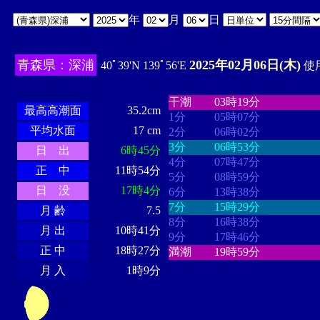
年
月
日
青森県：深浦
2025年02月06日(木)
40ﾟ39'N 139ﾟ56'E
使用
・・・・
・・・・・・・・
・
・・・・・・
・・・・・・
干潮
03時19分
最高高潮面
35.2cm
1分
05時07分
平均水面
17 cm
2分
06時02分
3分
06時53分
日 出
6時45分
4分
07時47分
正 中
11時54分
5分
08時59分
日 没
17時4分
6分
13時38分
7分
15時29分
月 齢
7.5
8分
16時38分
月 出
10時41分
9分
17時46分
正 中
18時27分
満潮
19時59分
月 入
1時9分