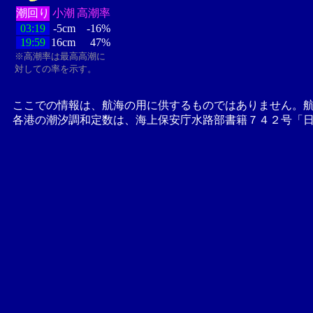
潮回り
小潮
高潮率
03:19
-5cm
-16%
19:59
16cm
47%
※高潮率は最高高潮に
対しての率を示す。
ここでの情報は、航海の用に供するものではありません。
各港の潮汐調和定数は、海上保安庁水路部書籍７４２号「