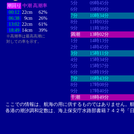
5分
09時45分
潮回り
中潮
高潮率
6分
10時09分
00:12
22cm
62%
7分
10時34分
06:38
9cm
26%
8分
11時03分
13:02
22cm
61%
9分
11時38分
18:49
14cm
39%
満潮
13時02分
※高潮率は最高高潮に
1分
14時13分
対しての率を示す。
2分
14時45分
3分
15時11分
4分
15時34分
5分
15時57分
6分
16時19分
7分
16時43分
8分
17時08分
9分
17時40分
干潮
18時49分
ここでの情報は、航海の用に供するものではありません。
各港の潮汐調和定数は、海上保安庁水路部書籍７４２号「