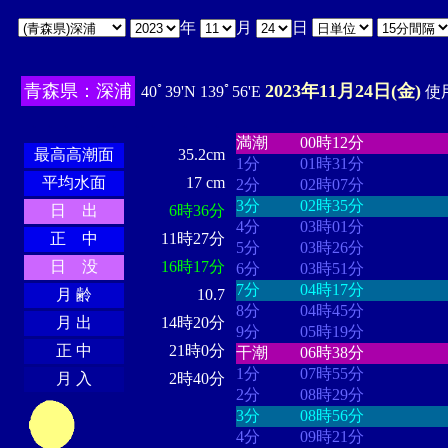
年
月
日
青森県：深浦
2023年11月24日(金)
40ﾟ39'N 139ﾟ56'E
使用
・・・・
・・・・・・・・
・
・・・・・・
・・・・・・
満潮
00時12分
最高高潮面
35.2cm
1分
01時31分
平均水面
17 cm
2分
02時07分
3分
02時35分
日 出
6時36分
4分
03時01分
正 中
11時27分
5分
03時26分
日 没
16時17分
6分
03時51分
7分
04時17分
月 齢
10.7
8分
04時45分
月 出
14時20分
9分
05時19分
正 中
21時0分
干潮
06時38分
1分
07時55分
月 入
2時40分
2分
08時29分
3分
08時56分
4分
09時21分