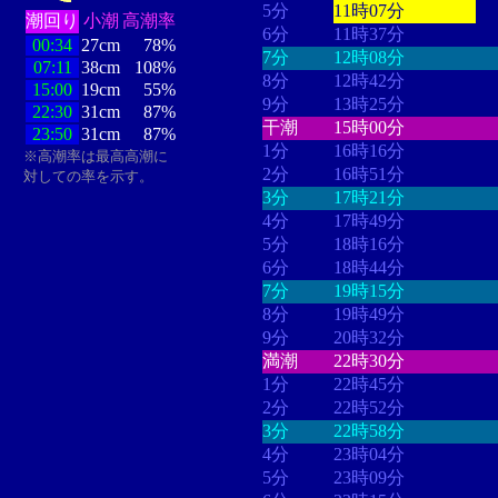
5分
11時07分
潮回り
小潮
高潮率
6分
11時37分
00:34
27cm
78%
7分
12時08分
07:11
38cm
108%
8分
12時42分
15:00
19cm
55%
9分
13時25分
22:30
31cm
87%
干潮
15時00分
23:50
31cm
87%
1分
16時16分
※高潮率は最高高潮に
2分
16時51分
対しての率を示す。
3分
17時21分
4分
17時49分
5分
18時16分
6分
18時44分
7分
19時15分
8分
19時49分
9分
20時32分
満潮
22時30分
1分
22時45分
2分
22時52分
3分
22時58分
4分
23時04分
5分
23時09分