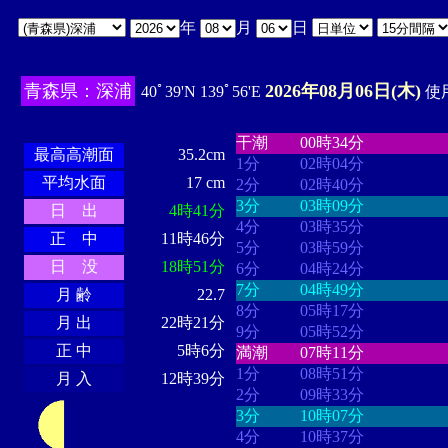
年
月
日
青森県：深浦
2026年08月06日(木)
40ﾟ39'N 139ﾟ56'E
使用
・・・・
・・・・・・・・
・
・・・・・・
・・・・・・
干潮
00時34分
最高高潮面
35.2cm
1分
02時04分
平均水面
17 cm
2分
02時40分
3分
03時09分
日 出
4時41分
4分
03時35分
正 中
11時46分
5分
03時59分
日 没
18時51分
6分
04時24分
7分
04時49分
月 齢
22.7
8分
05時17分
月 出
22時21分
9分
05時52分
正 中
5時6分
満潮
07時11分
1分
08時51分
月 入
12時39分
2分
09時33分
3分
10時07分
4分
10時37分