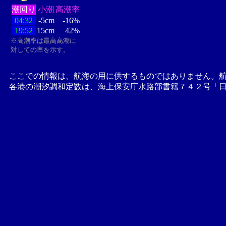
潮回り
小潮
高潮率
04:32
-5cm
-16%
19:52
15cm
42%
※高潮率は最高高潮に
対しての率を示す。
ここでの情報は、航海の用に供するものではありません。
各港の潮汐調和定数は、海上保安庁水路部書籍７４２号「