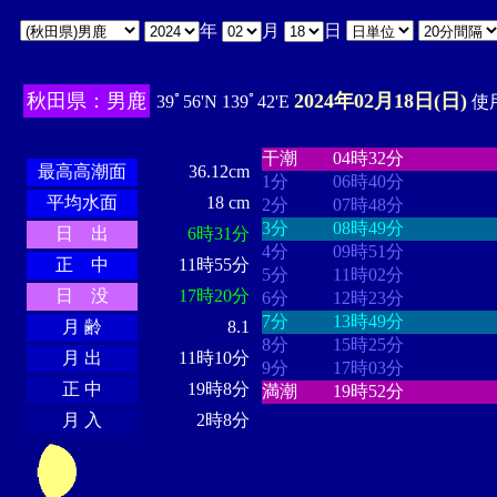
年
月
日
秋田県：男鹿
2024年02月18日(日)
39ﾟ56'N 139ﾟ42'E
使用
・・・・
・・・・・・・・
・
・・・・・・
・・・・・・
干潮
04時32分
最高高潮面
36.12cm
1分
06時40分
平均水面
18 cm
2分
07時48分
3分
08時49分
日 出
6時31分
4分
09時51分
正 中
11時55分
5分
11時02分
日 没
17時20分
6分
12時23分
7分
13時49分
月 齢
8.1
8分
15時25分
月 出
11時10分
9分
17時03分
正 中
19時8分
満潮
19時52分
月 入
2時8分