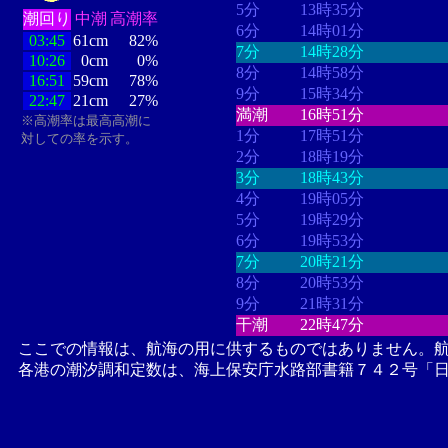
5分
13時35分
潮回り
中潮
高潮率
6分
14時01分
03:45
61cm
82%
7分
14時28分
10:26
0cm
0%
8分
14時58分
16:51
59cm
78%
9分
15時34分
22:47
21cm
27%
満潮
16時51分
※高潮率は最高高潮に
1分
17時51分
対しての率を示す。
2分
18時19分
3分
18時43分
4分
19時05分
5分
19時29分
6分
19時53分
7分
20時21分
8分
20時53分
9分
21時31分
干潮
22時47分
ここでの情報は、航海の用に供するものではありません。
各港の潮汐調和定数は、海上保安庁水路部書籍７４２号「