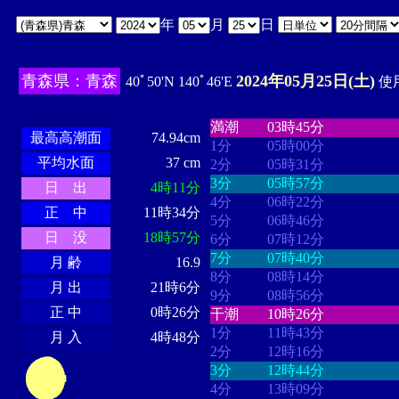
年
月
日
青森県：青森
2024年05月25日(土)
40ﾟ50'N 140ﾟ46'E
使用
・・・・
・・・・・・・・
・
・・・・・・
・・・・・・
満潮
03時45分
最高高潮面
74.94cm
1分
05時00分
平均水面
37 cm
2分
05時31分
3分
05時57分
日 出
4時11分
4分
06時22分
正 中
11時34分
5分
06時46分
日 没
18時57分
6分
07時12分
7分
07時40分
月 齢
16.9
8分
08時14分
月 出
21時6分
9分
08時56分
正 中
0時26分
干潮
10時26分
1分
11時43分
月 入
4時48分
2分
12時16分
3分
12時44分
4分
13時09分