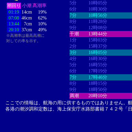
5分
10時05分
潮回り
小潮
高潮率
6分
10時30分
01:19
14cm
19%
7分
10時56分
07:08
46cm
62%
8分
11時28分
13:44
7cm
10%
9分
12時08分
20:10
37cm
49%
干潮
13時44分
※高潮率は最高高潮に
1分
15時03分
対しての率を示す。
2分
15時37分
3分
16時05分
4分
16時30分
5分
16時55分
6分
17時19分
7分
17時46分
8分
18時15分
9分
18時50分
満潮
20時10分
ここでの情報は、航海の用に供するものではありません。
各港の潮汐調和定数は、海上保安庁水路部書籍７４２号「