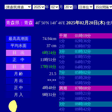
年
月
日
青森県：青森
2025年02月20日(木)
40ﾟ50'N 140ﾟ46'E
使用
・・・・
・・・・・・・・
・
・・・・・・
・・・・・・
干潮
01時19分
最高高潮面
74.94cm
1分
02時36分
平均水面
37 cm
2分
03時07分
3分
03時32分
日 出
6時24分
4分
03時55分
正 中
11時51分
5分
04時17分
日 没
17時18分
6分
04時39分
7分
05時02分
月 齢
21.5
8分
05時28分
月 出
**:**
9分
05時59分
正 中
4時48分
満潮
07時08分
1分
08時21分
月 入
9時31分
2分
08時52分
3分
09時18分
4分
09時42分