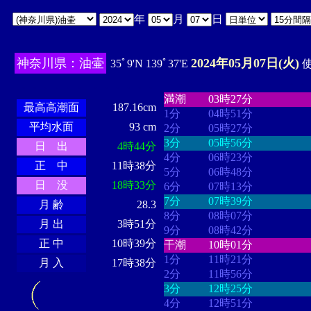
年
月
日
神奈川県：油壷
2024年05月07日(火)
35ﾟ9'N 139ﾟ37'E
使
・・・・
・・・・・・・・
・
・・・・・・
・・・・・・
満潮
03時27分
最高高潮面
187.16cm
1分
04時51分
平均水面
93 cm
2分
05時27分
3分
05時56分
日 出
4時44分
4分
06時23分
正 中
11時38分
5分
06時48分
日 没
18時33分
6分
07時13分
7分
07時39分
月 齢
28.3
8分
08時07分
月 出
3時51分
9分
08時42分
正 中
10時39分
干潮
10時01分
1分
11時21分
月 入
17時38分
2分
11時56分
3分
12時25分
4分
12時51分