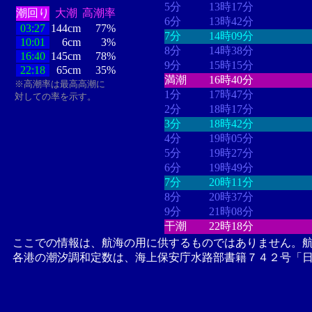
5分
13時17分
潮回り
大潮
高潮率
6分
13時42分
03:27
144cm
77%
7分
14時09分
10:01
6cm
3%
8分
14時38分
16:40
145cm
78%
9分
15時15分
22:18
65cm
35%
満潮
16時40分
※高潮率は最高高潮に
1分
17時47分
対しての率を示す。
2分
18時17分
3分
18時42分
4分
19時05分
5分
19時27分
6分
19時49分
7分
20時11分
8分
20時37分
9分
21時08分
干潮
22時18分
ここでの情報は、航海の用に供するものではありません。
各港の潮汐調和定数は、海上保安庁水路部書籍７４２号「