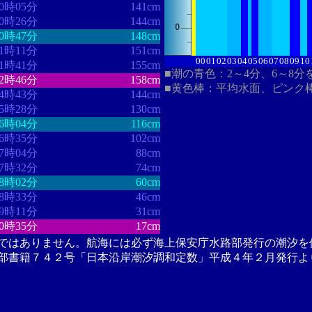
10時05分
141cm
10時26分
144cm
10時47分
148cm
11時11分
151cm
00
01
02
03
04
05
06
07
08
09
10
11時41分
155cm
■潮の青色：2～4分、6～8分
12時46分
158cm
■黄色棒：平均水面、ピンク
14時43分
144cm
15時28分
130cm
16時04分
116cm
16時35分
102cm
17時04分
88cm
17時32分
74cm
18時02分
60cm
18時33分
46cm
19時11分
31cm
20時35分
17cm
ではありません。航海には必ず海上保安庁水路部発行の潮汐を
部書籍７４２号「日本沿岸潮汐調和定数」平成４年２月発行よ