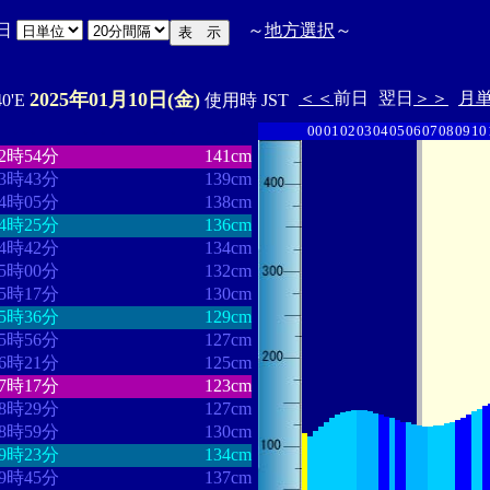
日
～
地方選択
～
2025年01月10日(金)
＜＜
前日
翌日
＞＞
月
40'E
使用時 JST
00
01
02
03
04
05
06
07
08
09
10
・・・・・・・・
・・・・・・・
02時54分
141cm
03時43分
139cm
04時05分
138cm
04時25分
136cm
04時42分
134cm
05時00分
132cm
05時17分
130cm
05時36分
129cm
05時56分
127cm
06時21分
125cm
07時17分
123cm
08時29分
127cm
08時59分
130cm
09時23分
134cm
09時45分
137cm