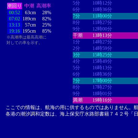
5分
10時12分
潮回り
中潮
高潮率
6分
10時36分
00:52
63cm
28%
7分
11時00分
07:02
189cm
82%
8分
11時27分
13:13
57cm
25%
9分
12時00分
19:16
195cm
85%
干潮
13時13分
※高潮率は最高高潮に
1分
14時27分
対しての率を示す。
2分
14時59分
3分
15時25分
4分
15時49分
5分
16時13分
6分
16時36分
7分
17時00分
8分
17時27分
9分
18時01分
満潮
19時16分
ここでの情報は、航海の用に供するものではありません。
各港の潮汐調和定数は、海上保安庁水路部書籍７４２号「