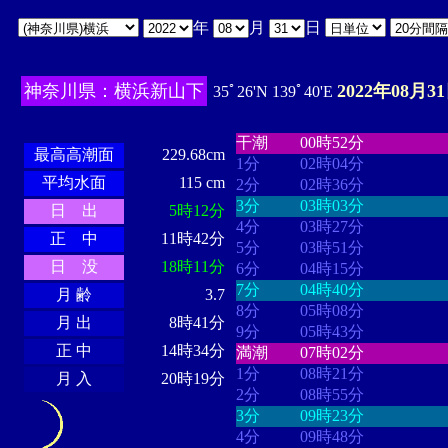
年
月
日
神奈川県：横浜新山下
2022年08月3
35ﾟ26'N 139ﾟ40'E
・・・・
・・・・・・・・
・
・・・・・・
・・・・・・
干潮
00時52分
最高高潮面
229.68cm
1分
02時04分
平均水面
115 cm
2分
02時36分
3分
03時03分
日 出
5時12分
4分
03時27分
正 中
11時42分
5分
03時51分
日 没
18時11分
6分
04時15分
7分
04時40分
月 齢
3.7
8分
05時08分
月 出
8時41分
9分
05時43分
正 中
14時34分
満潮
07時02分
1分
08時21分
月 入
20時19分
2分
08時55分
3分
09時23分
4分
09時48分