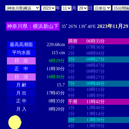
年
月
日
神奈川県：横浜新山下
2023年11月2
35ﾟ26'N 139ﾟ40'E
・・・・
・・・・・・・・
・
・・・・・・
・・・・・・
満潮
06時35分
最高高潮面
229.68cm
1分
07時36分
平均水面
115 cm
2分
08時04分
3分
08時27分
日 出
6時29分
4分
08時47分
正 中
11時30分
5分
09時07分
日 没
16時30分
6分
09時27分
7分
09時48分
月 齢
15.7
8分
10時11分
月 出
17時45分
9分
10時39分
正 中
0時35分
干潮
11時42分
1分
12時46分
月 入
8時20分
2分
13時14分
3分
13時38分
4分
13時59分