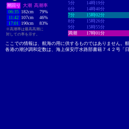
5分
14時19分
潮回り
大潮
高潮率
6分
14時40分
06:35
182cm
79%
7分
15時02分
11:42
107cm
46%
8分
15時26分
17:01
190cm
83%
9分
15時55分
※高潮率は最高高潮に
満潮
17時01分
対しての率を示す。
ここでの情報は、航海の用に供するものではありません。
各港の潮汐調和定数は、海上保安庁水路部書籍７４２号「