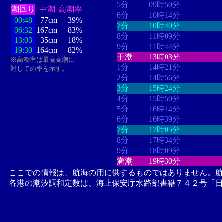
5分
09時50分
潮回り
中潮
高潮率
6分
10時14分
00:48
77cm
39%
7分
10時40分
06:32
167cm
83%
8分
11時09分
13:03
35cm
18%
9分
11時44分
19:30
164cm
82%
干潮
13時03分
※高潮率は最高高潮に
1分
14時21分
対しての率を示す。
2分
14時56分
3分
15時24分
4分
15時50分
5分
16時14分
6分
16時39分
7分
17時05分
8分
17時34分
9分
18時09分
満潮
19時30分
ここでの情報は、航海の用に供するものではありません。
各港の潮汐調和定数は、海上保安庁水路部書籍７４２号「