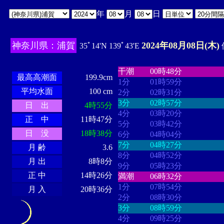
年
月
日
神奈川県：浦賀
2024年08月08日(木)
35ﾟ14'N 139ﾟ43'E
・・・・
・・・・・・・・
・
・・・・・・
・・・・・・
干潮
00時48分
最高高潮面
199.9cm
1分
01時59分
平均水面
100 cm
2分
02時31分
3分
02時57分
日 出
4時55分
4分
03時20分
正 中
11時47分
5分
03時42分
日 没
18時38分
6分
04時04分
7分
04時27分
月 齢
3.6
8分
04時52分
月 出
8時8分
9分
05時23分
正 中
14時26分
満潮
06時32分
1分
07時54分
月 入
20時36分
2分
08時30分
3分
08時59分
4分
09時25分