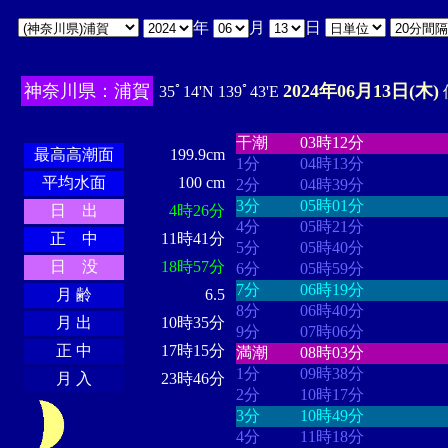
年
月
日
神奈川県：浦賀
2024年06月13日(木)
35ﾟ14'N 139ﾟ43'E
・・・・
・・・・・・・・
・
・・・・・・
・・・・・・
干潮
03時12分
最高高潮面
199.9cm
1分
04時13分
平均水面
100 cm
2分
04時39分
3分
05時01分
日 出
4時26分
4分
05時21分
正 中
11時41分
5分
05時40分
日 没
18時57分
6分
05時59分
7分
06時19分
月 齢
6.5
8分
06時40分
月 出
10時35分
9分
07時06分
正 中
17時15分
満潮
08時03分
1分
09時38分
月 入
23時46分
2分
10時17分
3分
10時49分
4分
11時18分