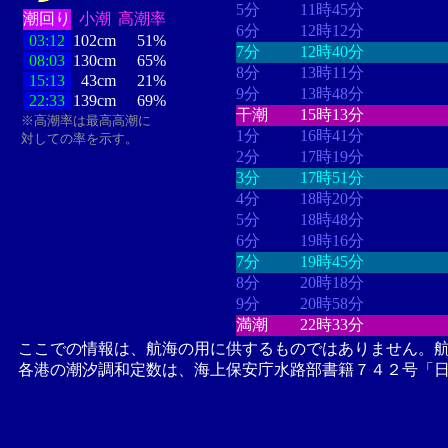
5分
11時45分
潮回り
小潮
高潮率
6分
12時12分
03:12
102cm
51%
7分
12時40分
08:03
130cm
65%
8分
13時11分
15:13
43cm
21%
9分
13時48分
22:33
139cm
69%
干潮
15時13分
※高潮率は最高高潮に
1分
16時41分
対しての率を示す。
2分
17時19分
3分
17時51分
4分
18時20分
5分
18時48分
6分
19時16分
7分
19時45分
8分
20時18分
9分
20時58分
満潮
22時33分
ここでの情報は、航海の用に供するものではありません。
各港の潮汐調和定数は、海上保安庁水路部書籍７４２号「