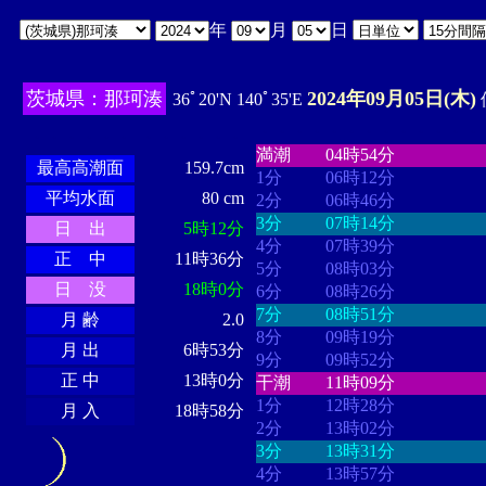
年
月
日
茨城県：那珂湊
2024年09月05日(木)
36ﾟ20'N 140ﾟ35'E
・・・・
・・・・・・・・
・
・・・・・・
・・・・・・
満潮
04時54分
最高高潮面
159.7cm
1分
06時12分
平均水面
80 cm
2分
06時46分
3分
07時14分
日 出
5時12分
4分
07時39分
正 中
11時36分
5分
08時03分
日 没
18時0分
6分
08時26分
7分
08時51分
月 齢
2.0
8分
09時19分
月 出
6時53分
9分
09時52分
正 中
13時0分
干潮
11時09分
1分
12時28分
月 入
18時58分
2分
13時02分
3分
13時31分
4分
13時57分