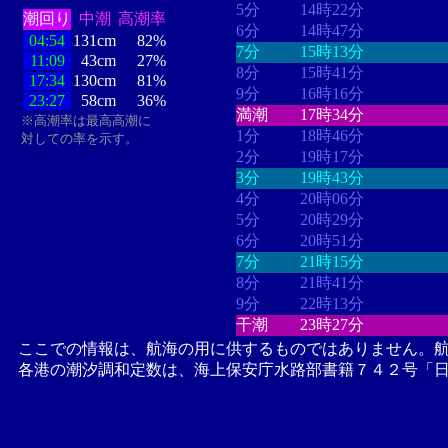
5分
14時22分
潮回り
中潮
高潮率
6分
14時47分
04:54
131cm
82%
7分
15時13分
11:09
43cm
27%
8分
15時41分
17:34
130cm
81%
9分
16時16分
23:27
58cm
36%
満潮
17時34分
※高潮率は最高高潮に
1分
18時46分
対しての率を示す。
2分
19時17分
3分
19時43分
4分
20時06分
5分
20時29分
6分
20時51分
7分
21時15分
8分
21時41分
9分
22時13分
干潮
23時27分
ここでの情報は、航海の用に供するものではありません。
各港の潮汐調和定数は、海上保安庁水路部書籍７４２号「